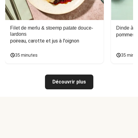
Filet de merlu & stoemp patate douce-
Dinde à la
lardons
pommes de
poireau, carotte et jus à l'oignon
35 minutes
35 minu
Découvrir plus