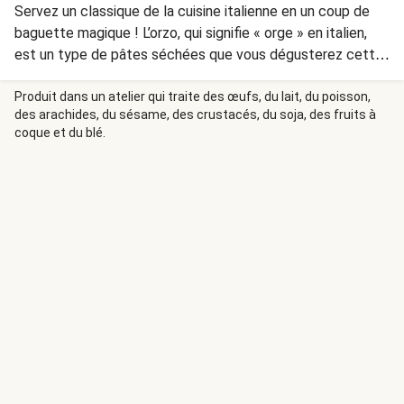
Servez un classique de la cuisine italienne en un coup de
baguette magique ! L’orzo, qui signifie « orge » en italien,
est un type de pâtes séchées que vous dégusterez cette
semaine avec du potiron délicieusement doux. Pour vous
faciliter la tâche et accélérer la préparation, nous l’avons
Produit dans un atelier qui traite des œufs, du lait, du poisson,
des arachides, du sésame, des crustacés, du soja, des fruits à
déjà préparé et coupé en dés. Garnissez de délicieux
coque et du blé.
estragon et de noix de pécan.