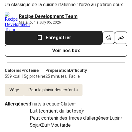
Un classique de la cuisine italienne : l’orzo au potiron doux
Recipe Development Team
Mis à jour le July 05, 2026
Enregistrer
Voir nos box
Calories
Protéine
Préparation
Difficulty
559 kcal
15g protéine
25 minutes
Facile
Végé
Pour le plaisir des enfants
Allergènes
:
Fruits à coque
•
Gluten
•
Lait (contient du lactose)
•
Peut contenir des traces d'allergènes
•
Lupin
•
Soja
•
Œuf
•
Moutarde