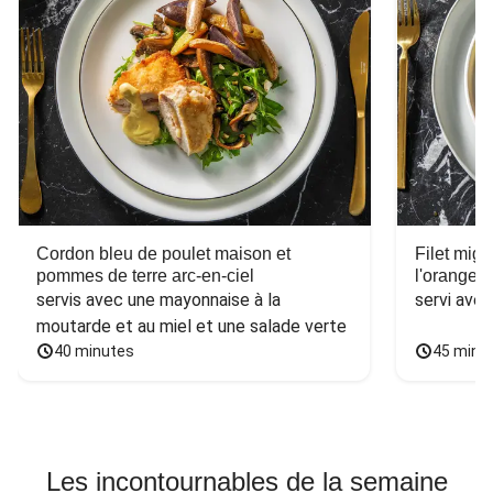
Cordon bleu de poulet maison et
Filet mig
pommes de terre arc-en-ciel
l'orange e
servis avec une mayonnaise à la 
servi ave
moutarde et au miel et une salade verte
40 minutes
45 minu
Les incontournables de la semaine