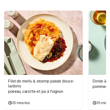
Filet de merlu & stoemp patate douce-
Dinde à la
lardons
pommes de
poireau, carotte et jus à l'oignon
35 minutes
35 minu