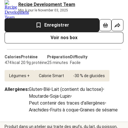
Recipe Development Team
Mis à jour le November 03, 2025
Enregistrer
Voir nos box
Calories
Protéine
Préparation
Difficulty
474 kcal
20.9g protéine
25 minutes
Facile
Légumes +
Calorie Smart
-30 % de glucides
Allergènes
:
Gluten
•
Blé
•
Lait (contient du lactose)
•
Moutarde
•
Soja
•
Lupin
•
Peut contenir des traces d'allergènes
•
Arachides
•
Fruits à coque
•
Graines de sésame
Produit dans un atelier qui traite des œufs, du lait, du poisson,