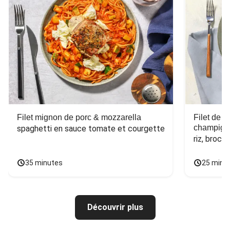
Filet mignon de porc & mozzarella
Filet de 
champign
spaghetti en sauce tomate et courgette
riz, broco
35 minutes
25 minu
Découvrir plus