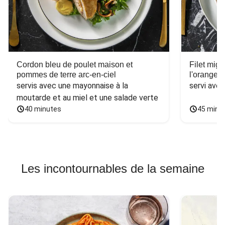
Cordon bleu de poulet maison et
Filet mig
pommes de terre arc-en-ciel
l'orange e
servis avec une mayonnaise à la 
servi ave
moutarde et au miel et une salade verte
40 minutes
45 minu
Les incontournables de la semaine