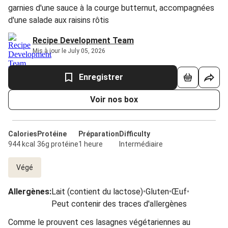
garnies d'une sauce à la courge butternut, accompagnées
d'une salade aux raisins rôtis
Recipe Development Team
Mis à jour le July 05, 2026
Enregistrer
Voir nos box
Calories
Protéine
Préparation
Difficulty
944 kcal
36g protéine
1 heure
Intermédiaire
Végé
Allergènes
:
Lait (contient du lactose)
•
Gluten
•
Œuf
•
Peut contenir des traces d'allergènes
Comme le prouvent ces lasagnes végétariennes au