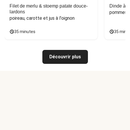
Filet de merlu & stoemp patate douce-
Dinde à la
lardons
pommes de
poireau, carotte et jus à l'oignon
35 minutes
35 minu
Découvrir plus