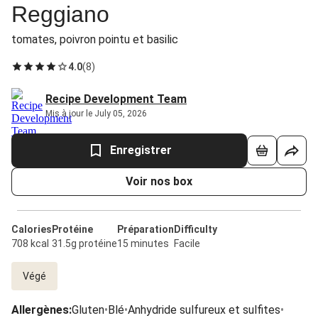
Reggiano
tomates, poivron pointu et basilic
4.0
(
8
)
Recipe Development Team
Mis à jour le July 05, 2026
Enregistrer
Voir nos box
Calories
Protéine
Préparation
Difficulty
708 kcal
31.5g protéine
15 minutes
Facile
Végé
Allergènes
:
Gluten
•
Blé
•
Anhydride sulfureux et sulfites
•