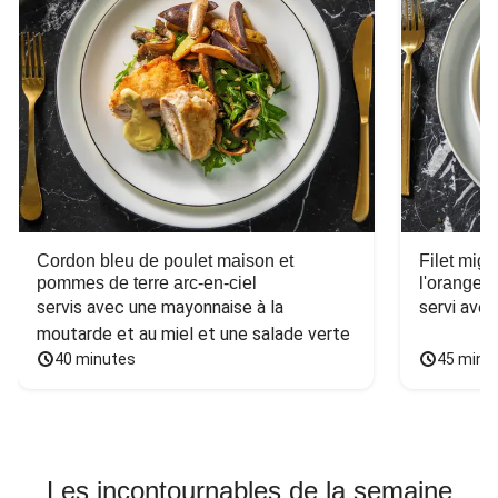
Cordon bleu de poulet maison et
Filet mig
pommes de terre arc-en-ciel
l'orange e
servis avec une mayonnaise à la 
servi ave
moutarde et au miel et une salade verte
40 minutes
45 minu
Les incontournables de la semaine