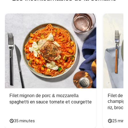
Filet mignon de porc & mozzarella
Filet de 
champign
spaghetti en sauce tomate et courgette
riz, broco
35 minutes
25 minu