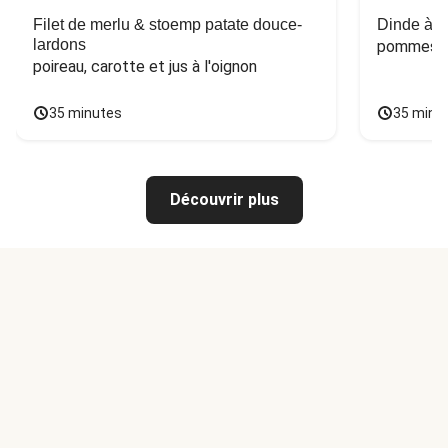
Filet de merlu & stoemp patate douce-
Dinde à la
lardons
pommes de
poireau, carotte et jus à l'oignon
35 minutes
35 minu
Découvrir plus