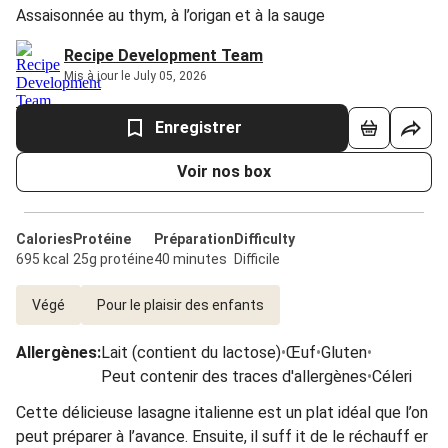
Assaisonnée au thym, à l’origan et à la sauge
Recipe Development Team
Mis à jour le July 05, 2026
Enregistrer
Voir nos box
Calories
Protéine
Préparation
Difficulty
695 kcal
25g protéine
40 minutes
Difficile
Végé
Pour le plaisir des enfants
Allergènes
:
Lait (contient du lactose)
•
Œuf
•
Gluten
•
Peut contenir des traces d'allergènes
•
Céleri
Cette délicieuse lasagne italienne est un plat idéal que l’on
peut préparer à l’avance. Ensuite, il suff it de le réchauff er