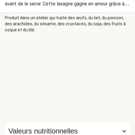
avant de le servir. Cette lasagne gagne en amour grâce à la
sauce faite maison et en arômes grâce au mélange de
thym, d’origan et de sauge.
Produit dans un atelier qui traite des œufs, du lait, du poisson,
des arachides, du sésame, des crustacés, du soja, des fruits à
coque et du blé.
Valeurs nutritionnelles