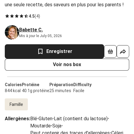
une seule recette, des saveurs en plus pour les parents !
4.5
(
4
)
Babette C.
Mis à jour le July 05, 2026
Enregistrer
Voir nos box
Calories
Protéine
Préparation
Difficulty
844 kcal
40.1g protéine
25 minutes
Facile
Famille
Allergènes
:
Blé
•
Gluten
•
Lait (contient du lactose)
•
Moutarde
•
Soja
•
Peut contenir des traces d'allergènes
•
Céleri