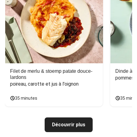
Filet de merlu & stoemp patate douce-
Dinde à la
lardons
pommes de
poireau, carotte et jus à l'oignon
35 minutes
35 minu
Découvrir plus