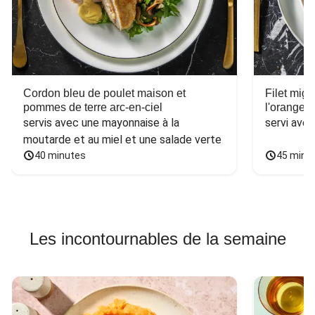
Cordon bleu de poulet maison et
Filet mig
pommes de terre arc-en-ciel
l'orange e
servis avec une mayonnaise à la 
servi ave
moutarde et au miel et une salade verte
40 minutes
45 minu
Les incontournables de la semaine