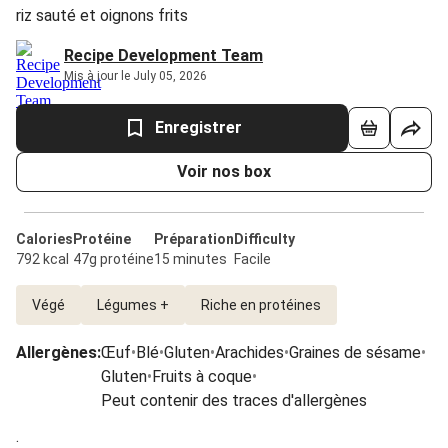
riz sauté et oignons frits
Recipe Development Team
Mis à jour le July 05, 2026
Enregistrer
Voir nos box
Calories
Protéine
Préparation
Difficulty
792 kcal
47g protéine
15 minutes
Facile
Végé
Légumes +
Riche en protéines
Allergènes
:
Œuf
•
Blé
•
Gluten
•
Arachides
•
Graines de sésame
•
Gluten
•
Fruits à coque
•
Peut contenir des traces d'allergènes
.