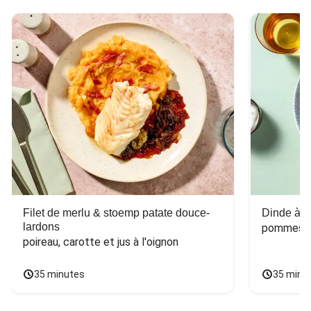
Filet de merlu & stoemp patate douce-
Dinde à la
lardons
pommes de
poireau, carotte et jus à l'oignon
35 minutes
35 minu