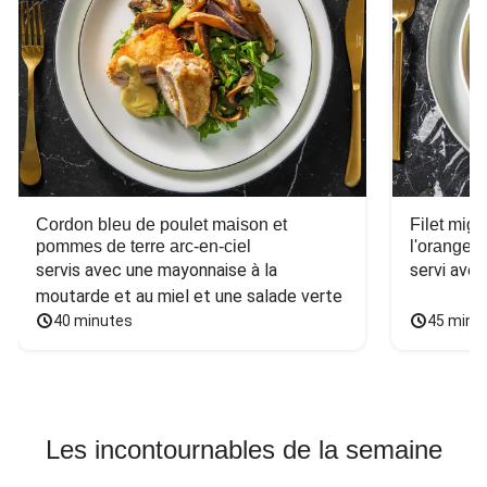
Cordon bleu de poulet maison et
Filet mig
pommes de terre arc-en-ciel
l'orange e
servis avec une mayonnaise à la 
servi ave
moutarde et au miel et une salade verte
40 minutes
45 minu
Les incontournables de la semaine