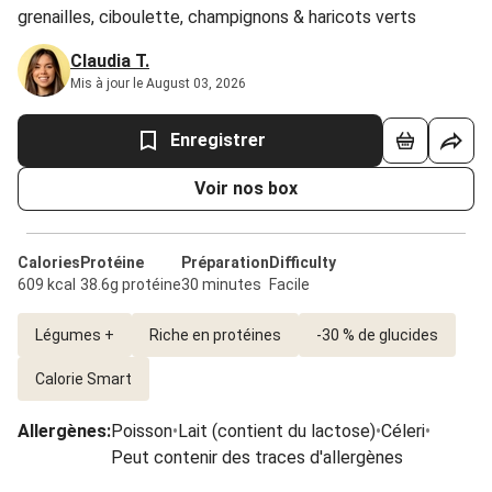
grenailles, ciboulette, champignons & haricots verts
Claudia T.
Mis à jour le August 03, 2026
Enregistrer
Voir nos box
Calories
Protéine
Préparation
Difficulty
609 kcal
38.6g protéine
30 minutes
Facile
Légumes +
Riche en protéines
-30 % de glucides
Calorie Smart
Allergènes
:
Poisson
•
Lait (contient du lactose)
•
Céleri
•
Peut contenir des traces d'allergènes