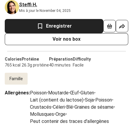
Steffi H.
Mis à jour le November 04, 2025
Enregistrer
Voir nos box
Calories
Protéine
Préparation
Difficulty
765 kcal
26.3g protéine
40 minutes
Facile
Famille
Allergènes
:
Poisson
•
Moutarde
•
Œuf
•
Gluten
•
Lait (contient du lactose)
•
Soja
•
Poisson
•
Crustacés
•
Céleri
•
Blé
•
Graines de sésame
•
Mollusques
•
Orge
•
Peut contenir des traces d'allergènes