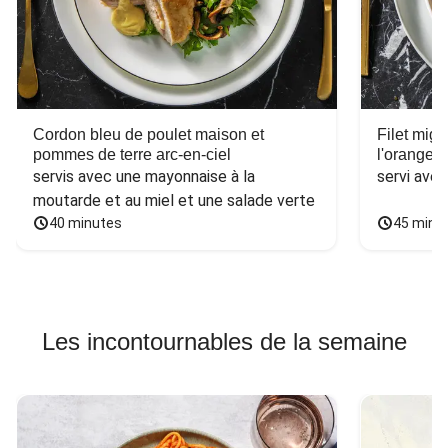
Cordon bleu de poulet maison et
Filet mig
pommes de terre arc-en-ciel
l'orange e
servis avec une mayonnaise à la 
servi ave
moutarde et au miel et une salade verte
40 minutes
45 minu
Les incontournables de la semaine