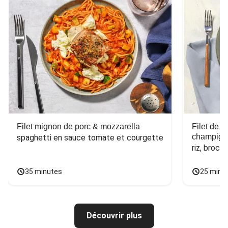
Filet mignon de porc & mozzarella
Filet de 
champign
spaghetti en sauce tomate et courgette
riz, broco
35 minutes
25 minu
Découvrir plus