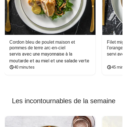
Cordon bleu de poulet maison et
Filet mig
pommes de terre arc-en-ciel
l'orange e
servis avec une mayonnaise à la 
servi ave
moutarde et au miel et une salade verte
40 minutes
45 minu
Les incontournables de la semaine