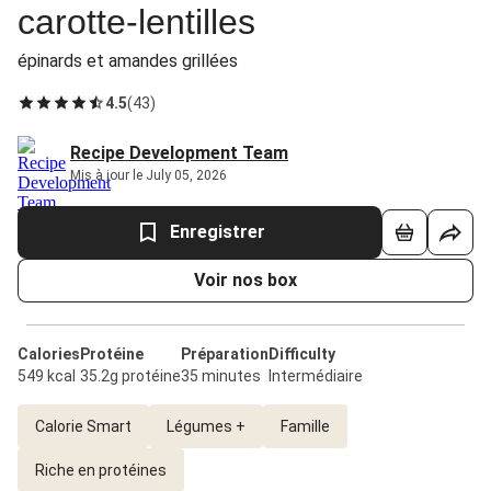
carotte-lentilles
épinards et amandes grillées
4.5
(
43
)
Recipe Development Team
Mis à jour le July 05, 2026
Enregistrer
Voir nos box
Calories
Protéine
Préparation
Difficulty
549 kcal
35.2g protéine
35 minutes
Intermédiaire
Calorie Smart
Légumes +
Famille
Riche en protéines