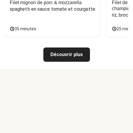
Filet mignon de porc & mozzarella
Filet de 
champign
spaghetti en sauce tomate et courgette
riz, broco
35 minutes
25 minu
Découvrir plus