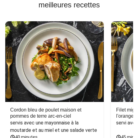
meilleures recettes
Cordon bleu de poulet maison et
Filet mig
pommes de terre arc-en-ciel
l'orange e
servis avec une mayonnaise à la 
servi ave
moutarde et au miel et une salade verte
40 minutes
45 minu