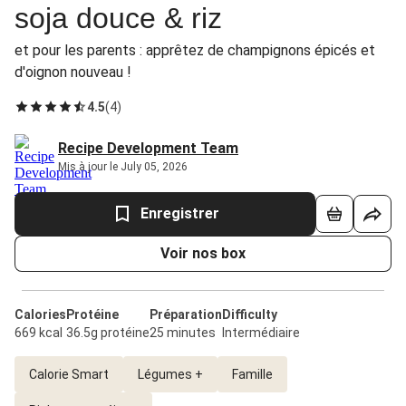
soja douce & riz
et pour les parents : apprêtez de champignons épicés et
d'oignon nouveau !
4.5
(
4
)
Recipe Development Team
Mis à jour le July 05, 2026
Enregistrer
Voir nos box
Calories
Protéine
Préparation
Difficulty
669 kcal
36.5g protéine
25 minutes
Intermédiaire
Calorie Smart
Légumes +
Famille