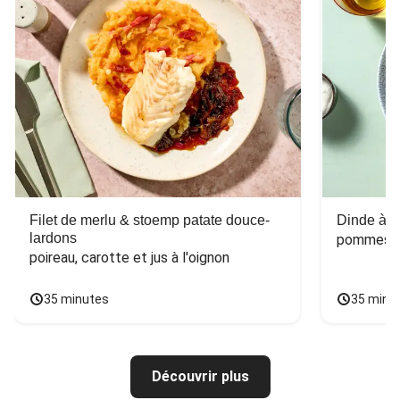
Filet de merlu & stoemp patate douce-
Dinde à la
lardons
pommes de
poireau, carotte et jus à l'oignon
35 minutes
35 minu
Découvrir plus