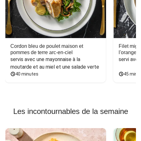
Cordon bleu de poulet maison et
Filet mig
pommes de terre arc-en-ciel
l'orange e
servis avec une mayonnaise à la 
servi ave
moutarde et au miel et une salade verte
40 minutes
45 minu
Les incontournables de la semaine