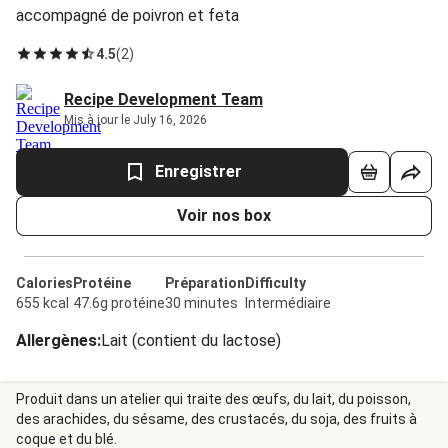
accompagné de poivron et feta
4.5
(
2
)
Recipe Development Team
Mis à jour le July 16, 2026
Enregistrer
Voir nos box
Calories
Protéine
Préparation
Difficulty
655 kcal
47.6g protéine
30 minutes
Intermédiaire
Allergènes
:
Lait (contient du lactose)
Produit dans un atelier qui traite des œufs, du lait, du poisson,
des arachides, du sésame, des crustacés, du soja, des fruits à
coque et du blé.