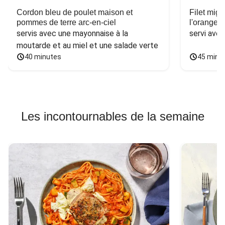
Cordon bleu de poulet maison et
Filet mig
pommes de terre arc-en-ciel
l'orange e
servis avec une mayonnaise à la 
servi ave
moutarde et au miel et une salade verte
40 minutes
45 minu
Les incontournables de la semaine