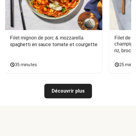
Filet mignon de porc & mozzarella
Filet de 
champign
spaghetti en sauce tomate et courgette
riz, broco
35 minutes
25 minu
Découvrir plus