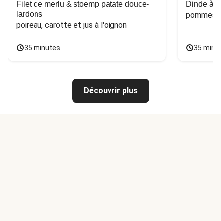
Filet de merlu & stoemp patate douce-
Dinde à la
lardons
pommes de
poireau, carotte et jus à l'oignon
35 minutes
35 minu
Découvrir plus