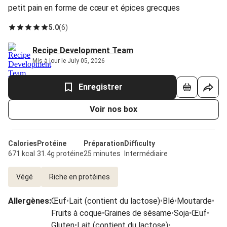
petit pain en forme de cœur et épices grecques
5.0
(
6
)
Recipe Development Team
Mis à jour le July 05, 2026
Enregistrer
Voir nos box
Calories
Protéine
Préparation
Difficulty
671 kcal
31.4g protéine
25 minutes
Intermédiaire
Végé
Riche en protéines
Allergènes
:
Œuf
•
Lait (contient du lactose)
•
Blé
•
Moutarde
•
Fruits à coque
•
Graines de sésame
•
Soja
•
Œuf
•
Gluten
•
Lait (contient du lactose)
•