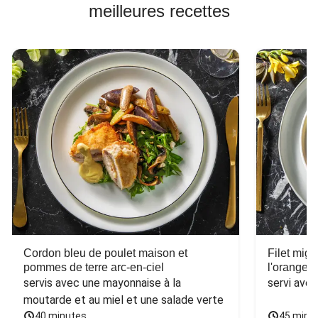
meilleures recettes
Cordon bleu de poulet maison et
Filet mig
pommes de terre arc-en-ciel
l'orange e
servis avec une mayonnaise à la 
servi ave
moutarde et au miel et une salade verte
40 minutes
45 minu