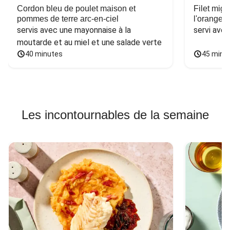
Cordon bleu de poulet maison et
Filet mig
pommes de terre arc-en-ciel
l'orange e
servis avec une mayonnaise à la 
servi ave
moutarde et au miel et une salade verte
40 minutes
45 minu
Les incontournables de la semaine