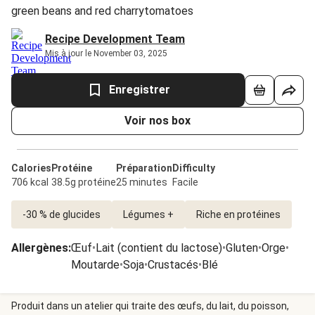
green beans and red charrytomatoes
Recipe Development Team
Mis à jour le November 03, 2025
Enregistrer
Voir nos box
Calories
Protéine
Préparation
Difficulty
706 kcal
38.5g protéine
25 minutes
Facile
-30 % de glucides
Légumes +
Riche en protéines
Allergènes
:
Œuf
•
Lait (contient du lactose)
•
Gluten
•
Orge
•
Moutarde
•
Soja
•
Crustacés
•
Blé
Produit dans un atelier qui traite des œufs, du lait, du poisson,