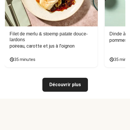
Filet de merlu & stoemp patate douce-
Dinde à la
lardons
pommes de
poireau, carotte et jus à l'oignon
35 minutes
35 minu
Découvrir plus