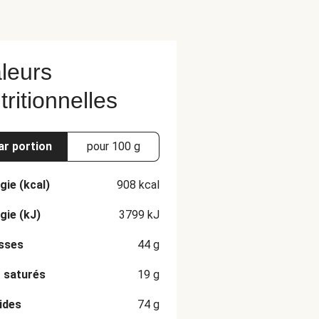
leurs
tritionnelles
ar portion
pour 100 g
gie (kcal)
908
kcal
gie (kJ)
3799
kJ
sses
44
g
 saturés
19
g
ides
74
g