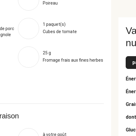
Poireau
1 paquet(s)
Va
de porc
Cubes de tomate
agnole
nu
25 g
Fromage frais aux fines herbes
p
Éner
Éner
Grai
vraison
dont
Gluc
à votre goût