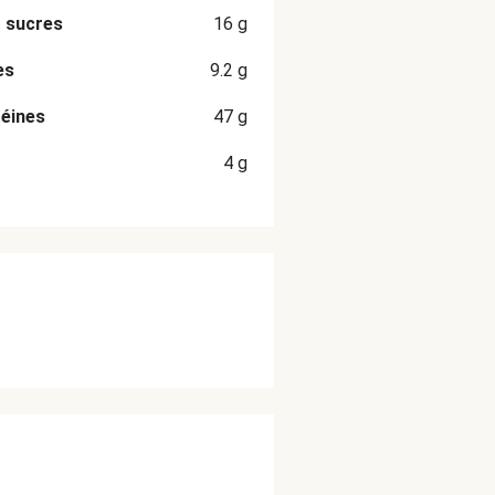
 sucres
16
g
es
9.2
g
éines
47
g
4
g