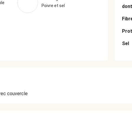
ble
Poivre et sel
dont
Fibr
Prot
Sel
vec couvercle