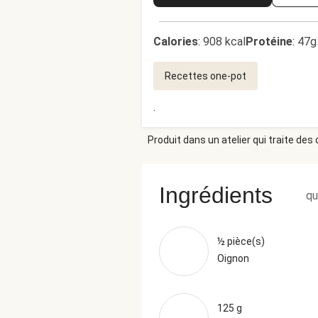
Calories
:
908 kcal
Protéine
:
47g
Recettes one-pot
.
Produit dans un atelier qui traite des
Ingrédients
qu
½ pièce(s)
Oignon
125 g