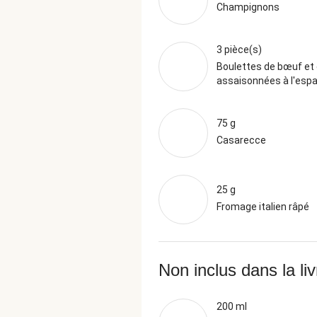
Champignons
3 pièce(s)
Boulettes de bœuf et 
assaisonnées à l'esp
75 g
Casarecce
25 g
Fromage italien râpé
Non inclus dans la li
200 ml