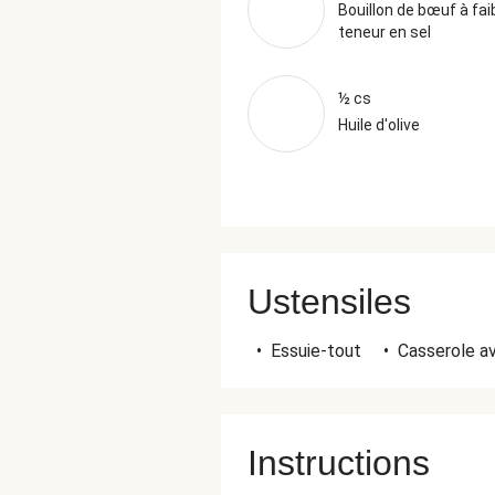
Bouillon de bœuf à fai
teneur en sel
½ cs
Huile d'olive
Ustensiles
•
Essuie-tout
•
Casserole a
Instructions