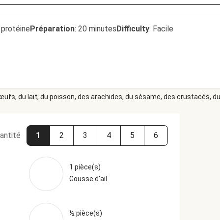
 protéine
Préparation
:
20 minutes
Difficulty
:
Facile
 œufs, du lait, du poisson, des arachides, du sésame, des crustacés, du 
antité
1
2
3
4
5
6
1 pièce(s)
Gousse d'ail
½ pièce(s)