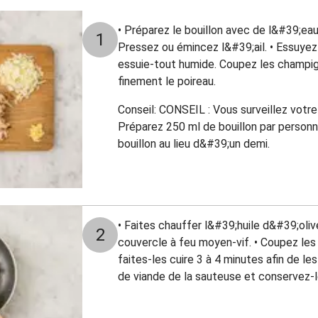
• Préparez le bouillon avec de l&#39;ea
1
Pressez ou émincez l&#39;ail. • Essuye
essuie-tout humide. Coupez les champi
finement le poireau.
Conseil: CONSEIL : Vous surveillez votr
Préparez 250 ml de bouillon par person
bouillon au lieu d&#39;un demi.
• Faites chauffer l&#39;huile d&#39;oli
2
couvercle à feu moyen-vif. • Coupez les
faites-les cuire 3 à 4 minutes afin de le
de viande de la sauteuse et conservez-