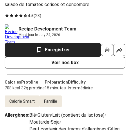
salade de tomates cerises et concombre
4.5
(
28
)
Recipe Development Team
Mis à jour le July 24, 2026
Enregistrer
Voir nos box
Calories
Protéine
Préparation
Difficulty
708 kcal
32g protéine
15 minutes
Intermédiaire
Calorie Smart
Famille
Allergènes
:
Blé
•
Gluten
•
Lait (contient du lactose)
•
Moutarde
•
Soja
•
Peut contenir des traces d'allergènes
•
Céleri