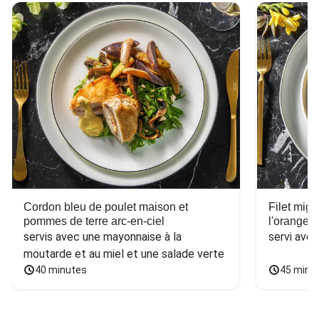
Cordon bleu de poulet maison et
Filet mig
pommes de terre arc-en-ciel
l'orange e
servis avec une mayonnaise à la 
servi ave
moutarde et au miel et une salade verte
40 minutes
45 minu