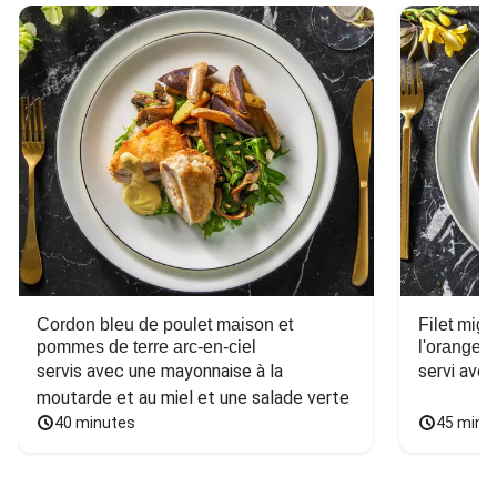
Cordon bleu de poulet maison et
Filet mig
pommes de terre arc-en-ciel
l'orange e
servis avec une mayonnaise à la 
servi ave
moutarde et au miel et une salade verte
40 minutes
45 minu