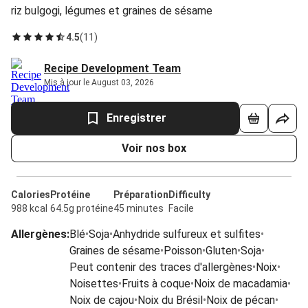
riz bulgogi, légumes et graines de sésame
4.5
(
11
)
Recipe Development Team
Mis à jour le August 03, 2026
Enregistrer
Voir nos box
Calories
Protéine
Préparation
Difficulty
988 kcal
64.5g protéine
45 minutes
Facile
Allergènes
:
Blé
•
Soja
•
Anhydride sulfureux et sulfites
•
Graines de sésame
•
Poisson
•
Gluten
•
Soja
•
Peut contenir des traces d'allergènes
•
Noix
•
Noisettes
•
Fruits à coque
•
Noix de macadamia
•
Noix de cajou
•
Noix du Brésil
•
Noix de pécan
•