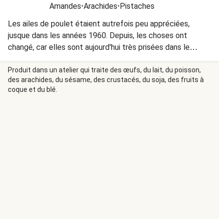
Amandes
•
Arachides
•
Pistaches
Les ailes de poulet étaient autrefois peu appréciées,
jusque dans les années 1960. Depuis, les choses ont
changé, car elles sont aujourd'hui très prisées dans le
monde entier pour leur polyvalence, texture et saveur
prononcée !
Produit dans un atelier qui traite des œufs, du lait, du poisson,
des arachides, du sésame, des crustacés, du soja, des fruits à
coque et du blé.