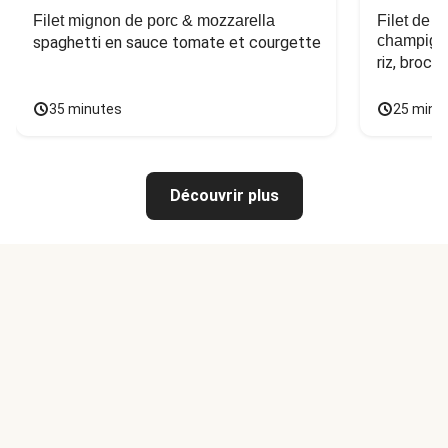
Filet mignon de porc & mozzarella
Filet de 
champign
spaghetti en sauce tomate et courgette
riz, broco
35 minutes
25 minu
Découvrir plus