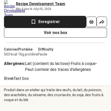
Recipe Development Team
Mis à jour le July 05, 2026
Enregistrer
Voir nos box
Calories
Protéine
Difficulty
503 kcal
16g protéine
Facile
Allergènes
:
Lait (contient du lactose)
•
Fruits à coque
•
Peut contenir des traces d'allergènes
Breakfast box
Produit dans un atelier qui traite des œufs, du lait, du poisson,
des arachides, du sésame, des crustacés, du soja, des fruits à
coque et du blé.