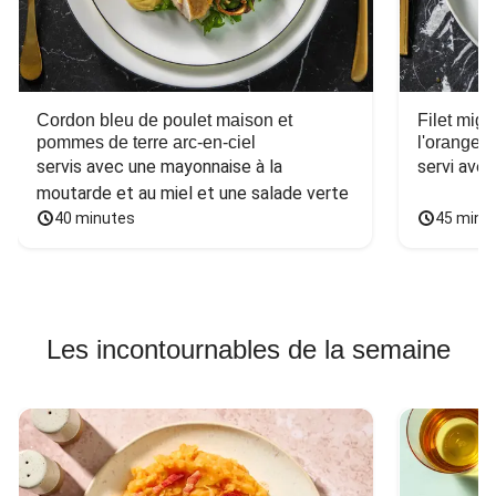
Cordon bleu de poulet maison et
Filet mig
pommes de terre arc-en-ciel
l'orange e
servis avec une mayonnaise à la 
servi ave
moutarde et au miel et une salade verte
40 minutes
45 minu
Les incontournables de la semaine