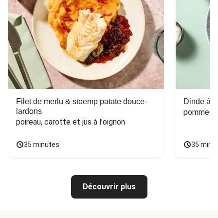
Filet de merlu & stoemp patate douce-
Dinde à la
lardons
pommes de
poireau, carotte et jus à l'oignon
35 minutes
35 minu
Découvrir plus