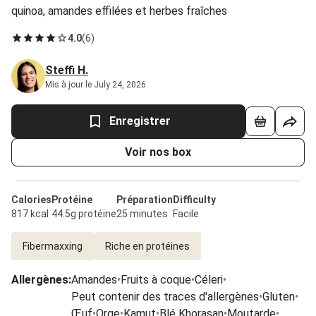
quinoa, amandes effilées et herbes fraîches
4.0
(
6
)
Steffi H.
Mis à jour le July 24, 2026
Enregistrer
Voir nos box
Calories
Protéine
Préparation
Difficulty
817 kcal
44.5g protéine
25 minutes
Facile
Fibermaxxing
Riche en protéines
Allergènes
:
Amandes
•
Fruits à coque
•
Céleri
•
Peut contenir des traces d'allergènes
•
Gluten
•
Œuf
•
Orge
•
Kamut
•
Blé Khorasan
•
Moutarde
•