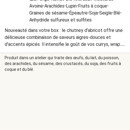
Avoine
•
Arachides
•
Lupin
•
Fruits à coque
•
Graines de sésame
•
Épeautre
•
Soja
•
Seigle
•
Blé
•
Anhydride sulfureux et sulfites
Nouveauté dans votre box : le chutney d'abricot offre une
délicieuse combinaison de saveurs aigres-douces et
d'accents épicés. Il intensifie le goût de vos currys, wraps
et sautés.
Produit dans un atelier qui traite des œufs, du lait, du poisson,
des arachides, du sésame, des crustacés, du soja, des fruits à
coque et du blé.