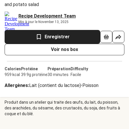
and potato salad
Recipe Development Team
Mis à jour le November 13, 2025
Enregistrer
Voir nos box
Calories
Protéine
Préparation
Difficulty
959 kcal
39.9g protéine
30 minutes
Facile
Allergènes
:
Lait (contient du lactose)
•
Poisson
Produit dans un atelier qui traite des œufs, du lait, du poisson,
des arachides, du sésame, des crustacés, du soja, des fruits à
coque et du blé.