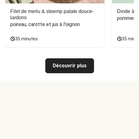
Filet de merlu & stoemp patate douce-
Dinde à la
lardons
pommes de
poireau, carotte et jus à l'oignon
35 minutes
35 minu
Découvrir plus