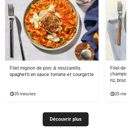
Filet mignon de porc & mozzarella
Filet de 
champign
spaghetti en sauce tomate et courgette
riz, broco
35 minutes
25 minu
Découvrir plus