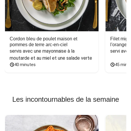
Cordon bleu de poulet maison et
Filet mig
pommes de terre arc-en-ciel
l'orange e
servis avec une mayonnaise à la 
servi ave
moutarde et au miel et une salade verte
40 minutes
45 minu
Les incontournables de la semaine