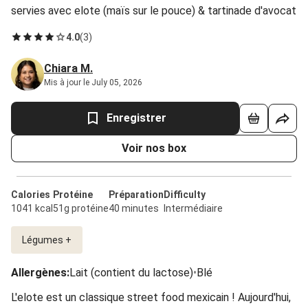
servies avec elote (maïs sur le pouce) & tartinade d'avocat
4.0
(
3
)
Chiara M.
Mis à jour le July 05, 2026
Enregistrer
Voir nos box
Calories
Protéine
Préparation
Difficulty
1041 kcal
51g protéine
40 minutes
Intermédiaire
Légumes +
Allergènes
:
Lait (contient du lactose)
•
Blé
L'elote est un classique street food mexicain ! Aujourd'hui,