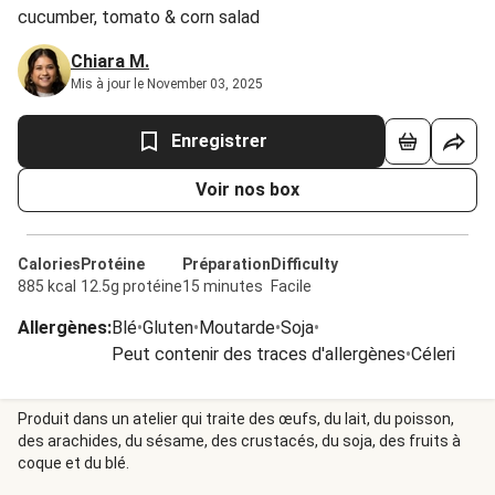
cucumber, tomato & corn salad
Chiara M.
Mis à jour le November 03, 2025
Enregistrer
Voir nos box
Calories
Protéine
Préparation
Difficulty
885 kcal
12.5g protéine
15 minutes
Facile
Allergènes
:
Blé
•
Gluten
•
Moutarde
•
Soja
•
Peut contenir des traces d'allergènes
•
Céleri
Produit dans un atelier qui traite des œufs, du lait, du poisson,
des arachides, du sésame, des crustacés, du soja, des fruits à
coque et du blé.