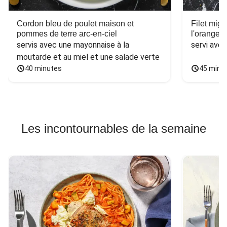
Cordon bleu de poulet maison et
Filet mig
pommes de terre arc-en-ciel
l'orange e
servis avec une mayonnaise à la 
servi ave
moutarde et au miel et une salade verte
40 minutes
45 minu
Les incontournables de la semaine