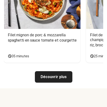
Filet mignon de porc & mozzarella
Filet de 
champign
spaghetti en sauce tomate et courgette
riz, broco
35 minutes
25 minu
Découvrir plus