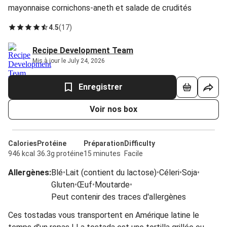
mayonnaise cornichons-aneth et salade de crudités
4.5
(
17
)
Recipe Development Team
Mis à jour le July 24, 2026
Enregistrer
Voir nos box
Calories
Protéine
Préparation
Difficulty
946 kcal
36.3g protéine
15 minutes
Facile
Allergènes
:
Blé
•
Lait (contient du lactose)
•
Céleri
•
Soja
•
Gluten
•
Œuf
•
Moutarde
•
Peut contenir des traces d'allergènes
Ces tostadas vous transportent en Amérique latine le