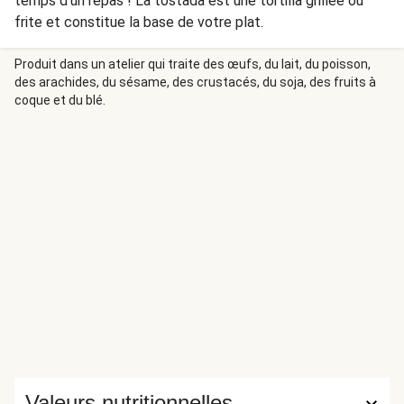
temps d'un repas ! La tostada est une tortilla grillée ou
frite et constitue la base de votre plat.
Produit dans un atelier qui traite des œufs, du lait, du poisson,
des arachides, du sésame, des crustacés, du soja, des fruits à
coque et du blé.
Valeurs nutritionnelles