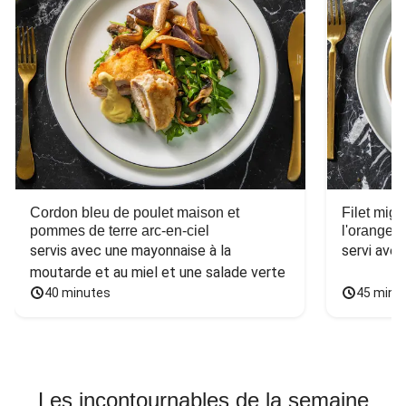
Cordon bleu de poulet maison et
Filet mig
pommes de terre arc-en-ciel
l'orange e
servis avec une mayonnaise à la 
servi ave
moutarde et au miel et une salade verte
40 minutes
45 minu
Les incontournables de la semaine