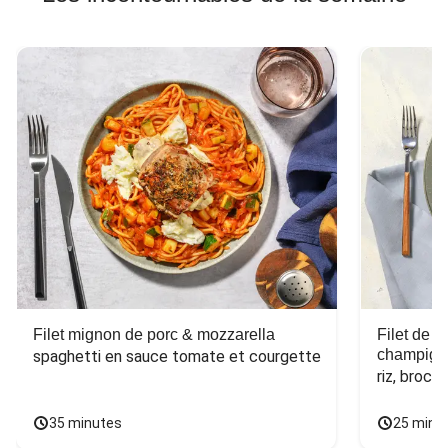
Filet mignon de porc & mozzarella
Filet de 
champign
spaghetti en sauce tomate et courgette
riz, broco
35 minutes
25 minu