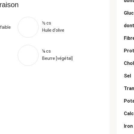
dont
vraison
Gluc
½ cs
dont
faible
Huile d'olive
Fibr
Prot
¼ cs
Beurre [végétal]
Chol
Sel
Tran
Pot
Cal
Iron