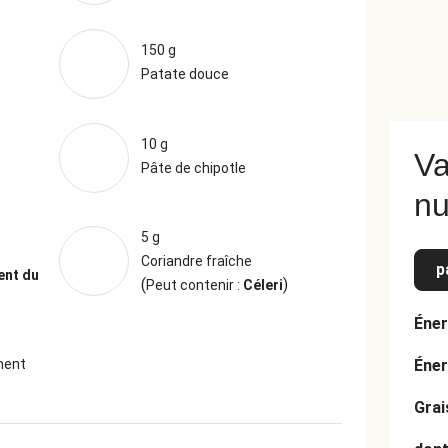
150 g
Patate douce
10 g
Va
Pâte de chipotle
nu
5 g
Coriandre fraîche
p
ent du
(
)
Peut contenir :
Céleri
Éner
iment
Éner
Grai