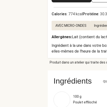
Calories
:
774 kcal
Protéine
:
30.
AVEC MICRO-ONDES
Ingrédie
Allergènes
:
Lait (contient du lac
Ingrédient à la une dans votre bo
elles-mêmes de l'heure de la trai
Produit dans un atelier qui traite des
Ingrédients
qu
100 g
Poulet effiloché