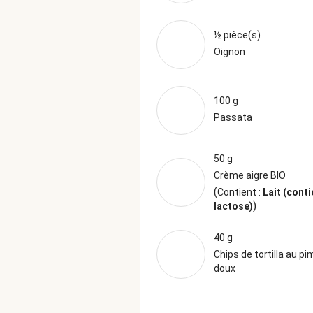
½ pièce(s)
Oignon
100 g
Passata
50 g
Crème aigre BIO
(
Contient :
Lait (conti
)
lactose)
40 g
Chips de tortilla au p
doux