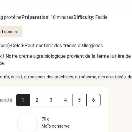
3g protéine
Préparation
:
10 minutes
Difficulty
:
Facile
nt spécial
tose)
•
Céleri
•
Peut contenir des traces d'allergènes
x ! Notre crème aigre biologique provient de la ferme laitière d
te.
 œufs, du lait, du poisson, des arachides, du sésame, des crustacés, du 
antité
1
2
3
4
5
6
70 g
Maïs conserve