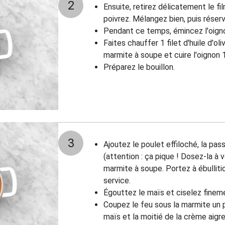
2
Ensuite, retirez délicatement le fil
poivrez. Mélangez bien, puis réser
Pendant ce temps, émincez l'oigno
Faites chauffer 1 filet d'huile d'o
marmite à soupe et cuire l'oignon 
Préparez le bouillon.
3
Ajoutez le poulet effiloché, la pas
(attention : ça pique ! Dosez-la à v
marmite à soupe. Portez à ébullitio
service.
Égouttez le maïs et ciselez fineme
Coupez le feu sous la marmite un p
maïs et la moitié de la crème aigre