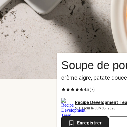
Soupe de pou
crème aigre, patate douce
4.5
(
7
)
Recipe Development Te
Mis à jour le July 05, 2026
Enregistrer