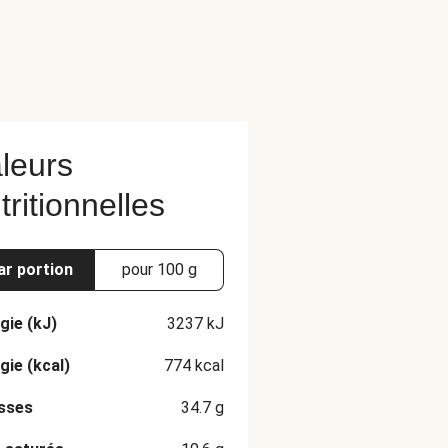
leurs
tritionnelles
ar portion
pour 100 g
gie (kJ)
3237
kJ
gie (kcal)
774
kcal
sses
34.7
g