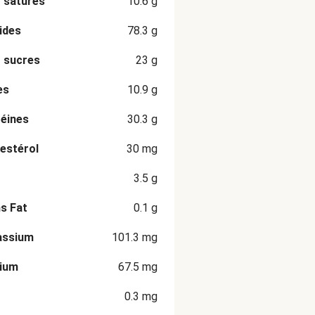
 saturés
10.6
g
ides
78.3
g
 sucres
23
g
es
10.9
g
éines
30.3
g
estérol
30
mg
3.5
g
s Fat
0.1
g
assium
101.3
mg
cium
67.5
mg
0.3
mg