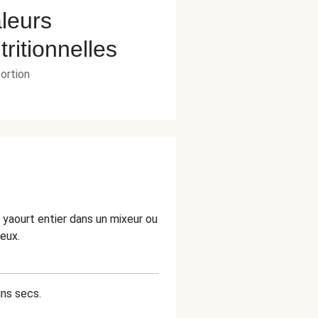
leurs
tritionnelles
portion
u yaourt entier dans un mixeur ou
ueux.
ins secs.