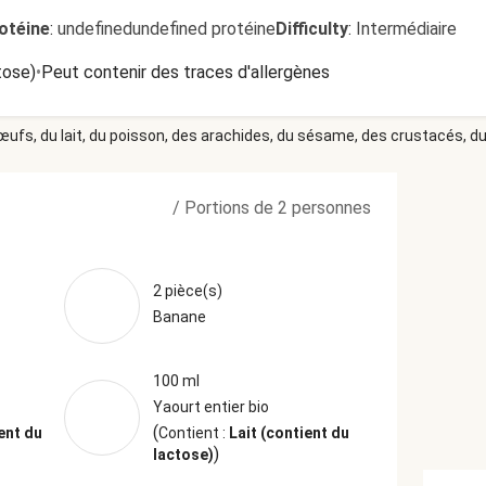
otéine
:
undefinedundefined protéine
Difficulty
:
Intermédiaire
tose)
•
Peut contenir des traces d'allergènes
 œufs, du lait, du poisson, des arachides, du sésame, des crustacés, du 
/
Portions de 2 personnes
2 pièce(s)
Banane
100 ml
Yaourt entier bio
(
ent du
Contient :
Lait (contient du
)
lactose)