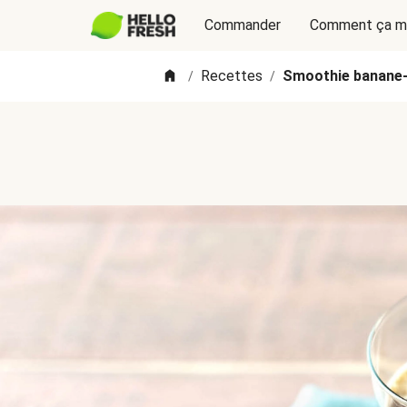
Commander
Comment ça m
Recettes
Smoothie banane-k
/
/