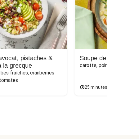
avocat, pistaches &
Soupe de poulet & or
 la grecque
carotte, poireau et persil
rbes fraîches, cranberries 
 tomates
s
25 minutes