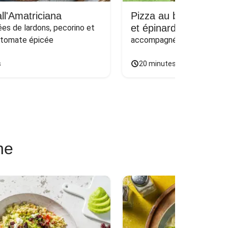
ll'Amatriciana
Pizza au bœuf haché
et épinards sur naan
s de lardons, pecorino et 
 tomate épicée
accompagnée d'une salade
s
20 minutes
ne