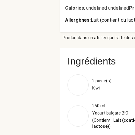
Calories
:
undefined undefined
Pr
Allergènes
:
Lait (contient du lac
Produit dans un atelier qui traite des
Ingrédients
2 pièce(s)
Kiwi
250 ml
Yaourt bulgare BIO
(
Contient :
Lait (conti
)
lactose)