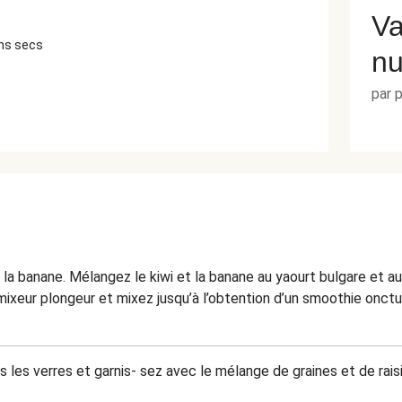
Va
ins secs
nu
par 
z la banane. Mélangez le kiwi et la banane au yaourt bulgare et a
 mixeur plongeur et mixez jusqu’à l’obtention d’un smoothie onct
les verres et garnis- sez avec le mélange de graines et de rais