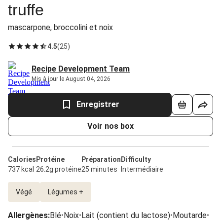
truffe
mascarpone, broccolini et noix
4.5
(
25
)
Recipe Development Team
Mis à jour le August 04, 2026
Enregistrer
Voir nos box
Calories
Protéine
Préparation
Difficulty
737 kcal
26.2g protéine
25 minutes
Intermédiaire
Végé
Légumes +
Allergènes
:
Blé
•
Noix
•
Lait (contient du lactose)
•
Moutarde
•