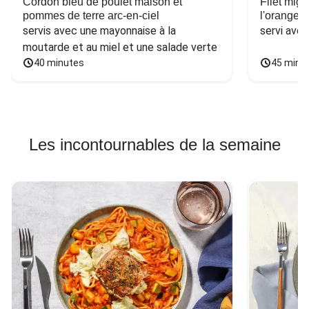
Cordon bleu de poulet maison et
Filet mig
pommes de terre arc-en-ciel
l'orange e
servis avec une mayonnaise à la 
servi ave
moutarde et au miel et une salade verte
40 minutes
45 minu
Les incontournables de la semaine