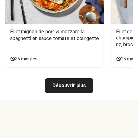
Filet mignon de porc & mozzarella
Filet de 
champign
spaghetti en sauce tomate et courgette
riz, broco
35 minutes
25 minu
Découvrir plus