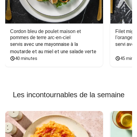
Cordon bleu de poulet maison et
Filet mig
pommes de terre arc-en-ciel
l'orange e
servis avec une mayonnaise à la 
servi ave
moutarde et au miel et une salade verte
40 minutes
45 minu
Les incontournables de la semaine