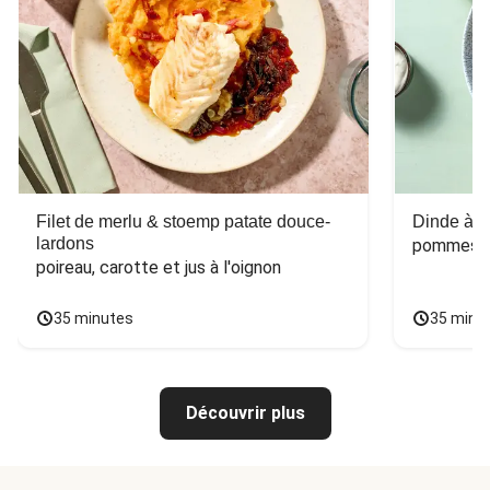
Filet de merlu & stoemp patate douce-
Dinde à la
lardons
pommes de
poireau, carotte et jus à l'oignon
35 minutes
35 minu
Découvrir plus