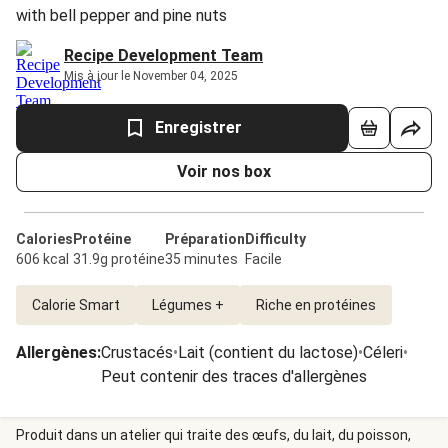
with bell pepper and pine nuts
Recipe Development Team
Mis à jour le November 04, 2025
Enregistrer
Voir nos box
Calories
Protéine
Préparation
Difficulty
606 kcal
31.9g protéine
35 minutes
Facile
Calorie Smart
Légumes +
Riche en protéines
Allergènes
:
Crustacés
•
Lait (contient du lactose)
•
Céleri
•
Peut contenir des traces d'allergènes
Produit dans un atelier qui traite des œufs, du lait, du poisson,