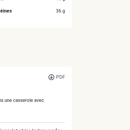
éines
36
g
PDF
ans une casserole avec