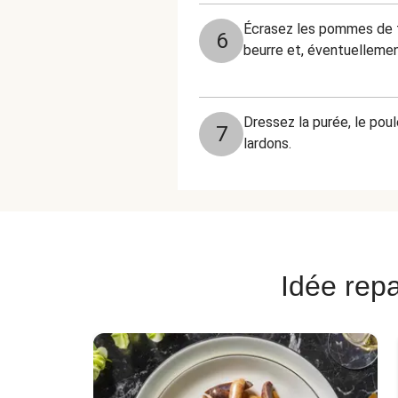
Écrasez les pommes de te
6
beurre et, éventuellement
Dressez la purée, le pou
7
lardons.
Idée repa