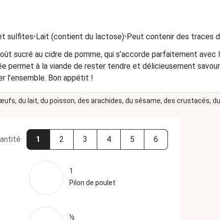
t sulfites
•
Lait (contient du lactose)
•
Peut contenir des traces d
goût sucré au cidre de pomme, qui s’accorde parfaitement avec le
ée permet à la viande de rester tendre et délicieusement savo
er l’ensemble. Bon appétit !
 œufs, du lait, du poisson, des arachides, du sésame, des crustacés, du 
antité
1
2
3
4
5
6
1
Pilon de poulet
½