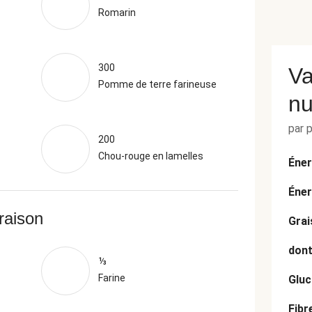
Romarin
300
Va
Pomme de terre farineuse
nu
par 
200
Chou-rouge en lamelles
Éner
Éner
vraison
Grai
dont
⅓
Farine
Gluc
Fibr