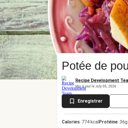
Potée de pou
Recipe Development Te
Mis à jour le July 05, 2026
Enregistrer
Calories
:
774 kcal
Protéine
:
36g