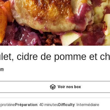
let, cidre de pomme et c
am
Voir nos box
 protéine
Préparation
:
40 minutes
Difficulty
:
Intermédiaire