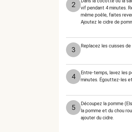
Dans la cocotte ou la sau
2
vif pendant 4 minutes. Re
même poêle, faites reveni
Ajoutez le cidre de pomme
Replacez les cuisses de p
3
Entre-temps, lavez les p
4
minutes. Égouttez-les et
Découpez la pomme (Elsta
5
la pomme et du chou rou
ajouter du cidre.