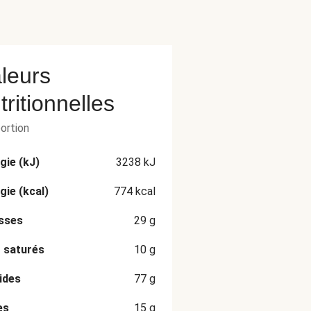
leurs
tritionnelles
portion
gie (kJ)
3238
kJ
gie (kcal)
774
kcal
sses
29
g
 saturés
10
g
ides
77
g
es
15
g