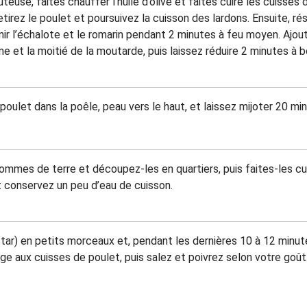
teuse, faites chauffer l’huile d’olive et faites cuire les cuisses 
tirez le poulet et poursuivez la cuisson des lardons. Ensuite, r
r l’échalote et le romarin pendant 2 minutes à feu moyen. Ajoute
 et la moitié de la moutarde, puis laissez réduire 2 minutes à b
oulet dans la poêle, peau vers le haut, et laissez mijoter 20 mi
ommes de terre et découpez-les en quartiers, puis faites-les c
 conservez un peu d’eau de cuisson.
r) en petits morceaux et, pendant les dernières 10 à 12 minute
ge aux cuisses de poulet, puis salez et poivrez selon votre go