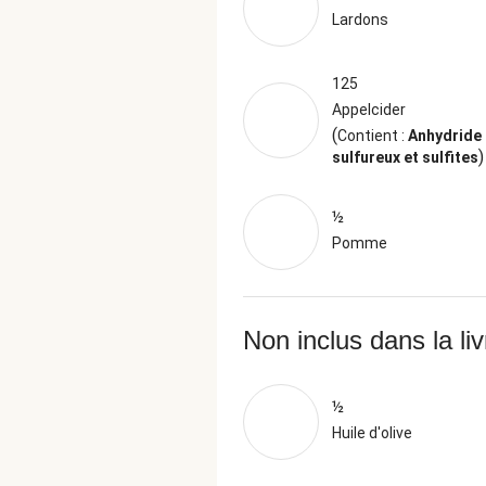
Lardons
125
Appelcider
(
Contient :
Anhydride
)
sulfureux et sulfites
½
Pomme
Non inclus dans la li
½
Huile d'olive