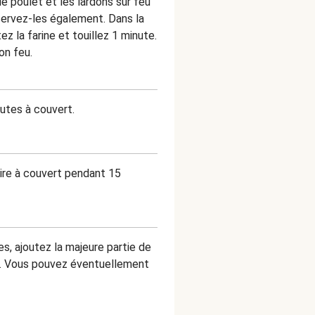
de poulet et les lardons sur feu
éservez-les également. Dans la
z la farine et touillez 1 minute.
on feu.
nutes à couvert.
uire à couvert pendant 15
s, ajoutez la majeure partie de
ût. Vous pouvez éventuellement