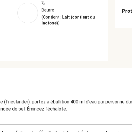
½
Beurre
Prot
(
Contient :
Lait (contient du
)
lactose)
 (Frieslander), portez à ébullition 400 ml d’eau par personne d
incée de sel. Émincez l’échalote.