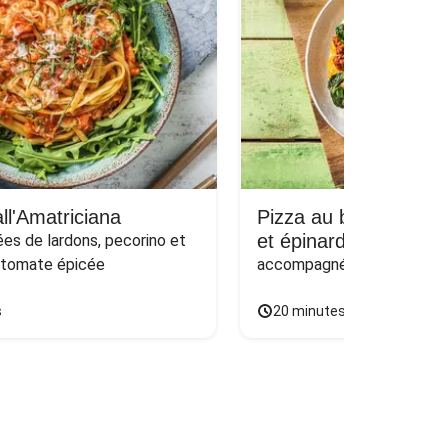
ll'Amatriciana
Pizza au bœuf haché
et épinards sur naan
s de lardons, pecorino et 
 tomate épicée
accompagnée d'une salade
s
20 minutes