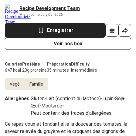
Recipe Development Team
Mis à jour le July 05, 2026
Enregistrer
Voir nos box
Calories
Protéine
Préparation
Difficulty
647 kcal
23g protéine
35 minutes
Intermédiaire
Végé
Famille
Allergènes
:
Gluten
•
Lait (contient du lactose)
•
Lupin
•
Soja
•
Œuf
•
Moutarde
•
Peut contenir des traces d'allergènes
Ce repas doux et fondant allie la douceur des tomates, la
saveur relevée du gruyère et le croquant des pignons de