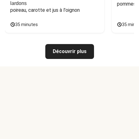
lardons
pommes de
poireau, carotte et jus à l'oignon
35 minutes
35 minu
Découvrir plus