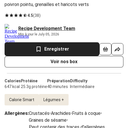
poivron pointu, grenailles et haricots verts
4.5
(
38
)
Recipe Development Team
Mis à jour le July 05, 2026
Enregistrer
Voir nos box
Calories
Protéine
Préparation
Difficulty
647 kcal
25.3g protéine
40 minutes
Intermédiaire
Calorie Smart
Légumes +
Allergènes
:
Crustacés
•
Arachides
•
Fruits à coque
•
Graines de sésame
•
Peut contenir des traces d'allergènes