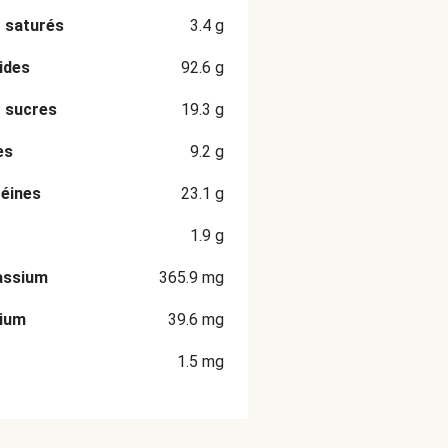
 saturés
3.4
g
ides
92.6
g
 sucres
19.3
g
es
9.2
g
éines
23.1
g
1.9
g
assium
365.9
mg
cium
39.6
mg
1.5
mg