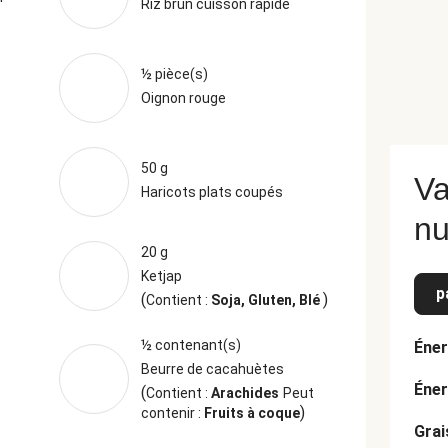
Riz brun cuisson rapide
½ pièce(s)
Oignon rouge
50 g
Va
Haricots plats coupés
nu
20 g
Ketjap
p
(
)
Contient :
Soja, Gluten, Blé
½ contenant(s)
Éner
Beurre de cacahuètes
Éner
(
Contient :
Arachides
Peut
)
contenir :
Fruits à coque
Grai