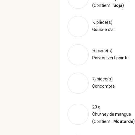
(
)
Contient :
Soja
½ pièce(s)
Gousse d'ail
½ pièce(s)
Poivron vert pointu
⅓ pièce(s)
Concombre
20 g
Chutney de mangue
(
)
Contient :
Moutarde