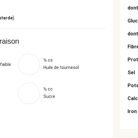
dont
)
utarde
Gluc
dont
vraison
Fibr
Prot
½ cs
faible
Huile de tournesol
Sel
Pot
½ cc
Sucre
Cal
Iron