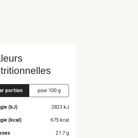
leurs
tritionnelles
ar portion
pour 100 g
gie (kJ)
2823
kJ
gie (kcal)
675
kcal
sses
21.7
g