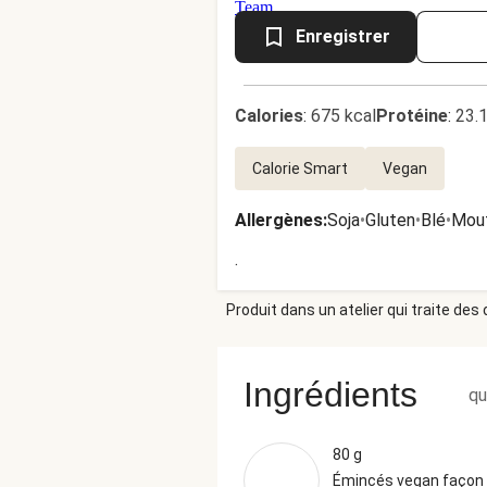
Enregistrer
Calories
:
675 kcal
Protéine
:
23.
Calorie Smart
Vegan
Allergènes
:
Soja
•
Gluten
•
Blé
•
Mou
.
Produit dans un atelier qui traite des
Ingrédients
qu
80 g
Émincés vegan façon 