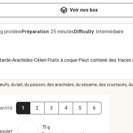
Voir nos box
1g protéine
Préparation
:
25 minutes
Difficulty
:
Intermédiaire
tarde
•
Arachides
•
Céleri
•
Fruits à coque
•
Peut contenir des traces 
 œufs, du lait, du poisson, des arachides, du sésame, des crustacés, du 
antité
1
2
3
4
5
6
75 g
poulet