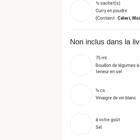
⅓ sachet(s)
Curry en poudre
(
Contient :
Céleri, Mo
Non inclus dans la li
75 ml
Bouillon de légumes à 
teneur en sel
½ cs
Vinaigre de vin blanc
à votre goût
Sel