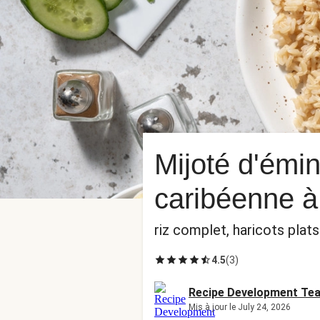
Mijoté d'émi
caribéenne à
riz complet, haricots pla
4.5
(
3
)
Recipe Development Te
Mis à jour le July 24, 2026