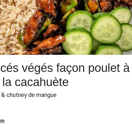
ncés végés façon poulet à 
 la cacahuète
ts & chutney de mangue
am