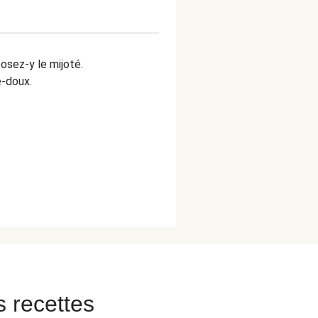
posez-y le mijoté.
-doux.
s recettes