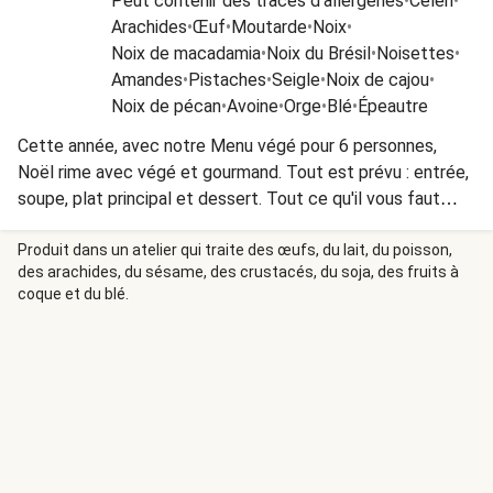
Peut contenir des traces d'allergènes
•
Céleri
•
Arachides
•
Œuf
•
Moutarde
•
Noix
•
Noix de macadamia
•
Noix du Brésil
•
Noisettes
•
Amandes
•
Pistaches
•
Seigle
•
Noix de cajou
•
Noix de pécan
•
Avoine
•
Orge
•
Blé
•
Épeautre
Cette année, avec notre Menu végé pour 6 personnes,
Noël rime avec végé et gourmand. Tout est prévu : entrée,
soupe, plat principal et dessert. Tout ce qu'il vous faut
pour vous régaler d'un savoureux repas festif et équilibré !
Vous préférez élaborer vous-même votre menu de fête ?
Produit dans un atelier qui traite des œufs, du lait, du poisson,
des arachides, du sésame, des crustacés, du soja, des fruits à
Rien de plus simple, jetez un œil à notre catégorie Menu de
coque et du blé.
Noël à composer vous-même !