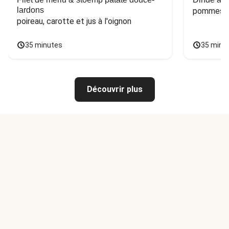
lardons
pommes de
poireau, carotte et jus à l'oignon
35 minutes
35 minu
Découvrir plus