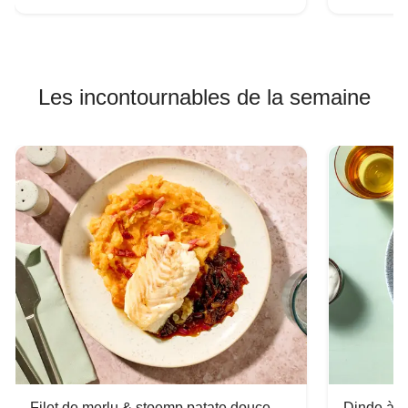
Les incontournables de la semaine
Filet de merlu & stoemp patate douce-
Dinde à la