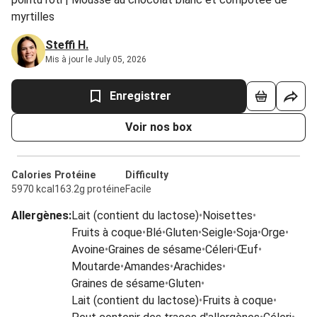
myrtilles
Steffi H.
Mis à jour le July 05, 2026
Enregistrer
Voir nos box
Calories
Protéine
Difficulty
5970 kcal
163.2g protéine
Facile
Allergènes
:
Lait (contient du lactose)
•
Noisettes
•
Fruits à coque
•
Blé
•
Gluten
•
Seigle
•
Soja
•
Orge
•
Avoine
•
Graines de sésame
•
Céleri
•
Œuf
•
Moutarde
•
Amandes
•
Arachides
•
Graines de sésame
•
Gluten
•
Lait (contient du lactose)
•
Fruits à coque
•