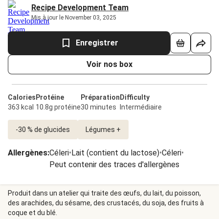
Recipe Development Team
Mis à jour le November 03, 2025
Enregistrer
Voir nos box
Calories
Protéine
Préparation
Difficulty
363 kcal
10.8g protéine
30 minutes
Intermédiaire
-30 % de glucides
Légumes +
Allergènes
:
Céleri
•
Lait (contient du lactose)
•
Céleri
•
Peut contenir des traces d'allergènes
Produit dans un atelier qui traite des œufs, du lait, du poisson,
des arachides, du sésame, des crustacés, du soja, des fruits à
coque et du blé.