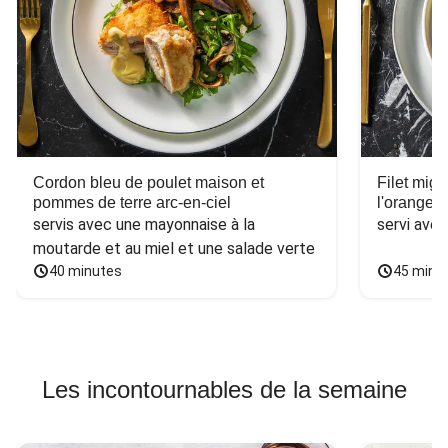
Cordon bleu de poulet maison et
Filet mig
pommes de terre arc-en-ciel
l'orange e
servis avec une mayonnaise à la 
servi ave
moutarde et au miel et une salade verte
40 minutes
45 minu
Les incontournables de la semaine