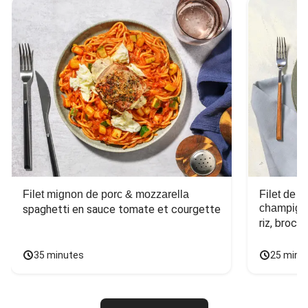
Filet mignon de porc & mozzarella
Filet de 
champign
spaghetti en sauce tomate et courgette
riz, broco
35 minutes
25 minu