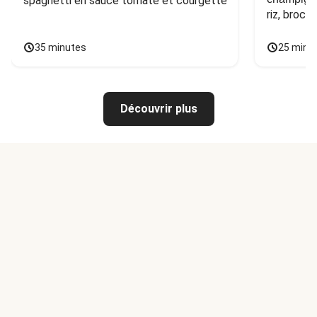
spaghetti en sauce tomate et courgette
riz, broco
35 minutes
25 minu
Découvrir plus