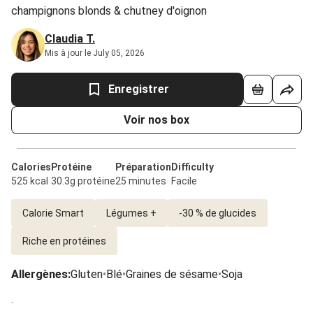
champignons blonds & chutney d'oignon
Claudia T.
Mis à jour le July 05, 2026
Enregistrer
Voir nos box
Calories
Protéine
Préparation
Difficulty
525 kcal
30.3g protéine
25 minutes
Facile
Calorie Smart
Légumes +
-30 % de glucides
Riche en protéines
Allergènes
:
Gluten
•
Blé
•
Graines de sésame
•
Soja
.