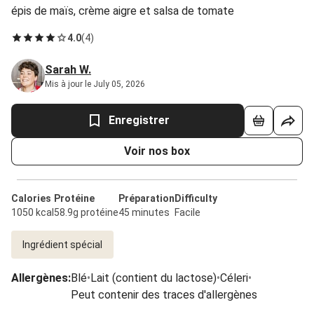
épis de maïs, crème aigre et salsa de tomate
4.0
(
4
)
Sarah W.
Mis à jour le July 05, 2026
Enregistrer
Voir nos box
Calories
Protéine
Préparation
Difficulty
1050 kcal
58.9g protéine
45 minutes
Facile
Ingrédient spécial
Allergènes
:
Blé
•
Lait (contient du lactose)
•
Céleri
•
Peut contenir des traces d'allergènes