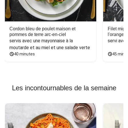
Cordon bleu de poulet maison et
Filet mig
pommes de terre arc-en-ciel
l'orange e
servis avec une mayonnaise à la 
servi ave
moutarde et au miel et une salade verte
40 minutes
45 minu
Les incontournables de la semaine