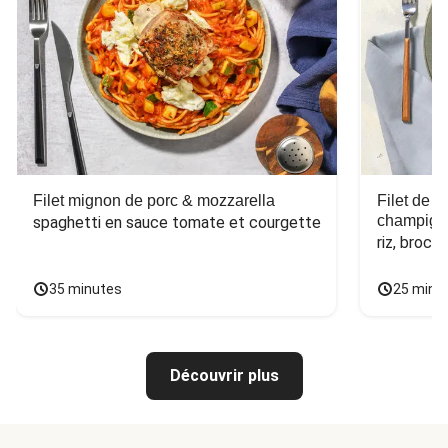
Filet mignon de porc & mozzarella
Filet de 
champign
spaghetti en sauce tomate et courgette
riz, broco
35 minutes
25 minu
Découvrir plus