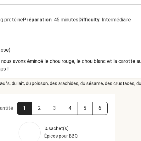
7g protéine
Préparation
:
45 minutes
Difficulty
:
Intermédiaire
tose)
 nous avons émincé le chou rouge, le chou blanc et la carotte a
mps !
 œufs, du lait, du poisson, des arachides, du sésame, des crustacés, du 
antité
1
2
3
4
5
6
¼ sachet(s)
Épices pour BBQ