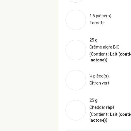
1.5 pièce(s)
Tomate
25 g
Crème aigre BIO
(
Contient :
Lait (conti
)
lactose)
¼ pièce(s)
Citron vert
25 g
Cheddar râpé
(
Contient :
Lait (conti
)
lactose)