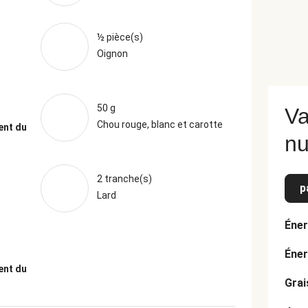
½ pièce(s)
Oignon
50 g
Va
Chou rouge, blanc et carotte
ent du
nu
2 tranche(s)
p
Lard
Éner
Éner
ent du
Grai