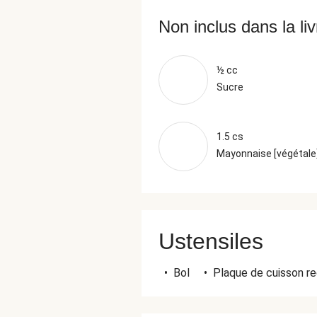
Non inclus dans la li
½ cc
Sucre
1.5 cs
Mayonnaise [végétale
Ustensiles
•
Bol
•
Plaque de cuisson re