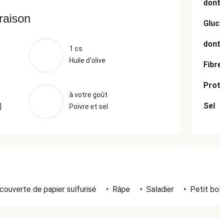
dont
vraison
Gluc
dont
1 cs
Huile d'olive
Fibr
Prot
à votre goût
Sel
]
Poivre et sel
couverte de papier sulfurisé
•
Râpe
•
Saladier
•
Petit bo