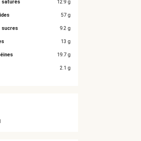
 saturés
12.9
g
ides
57
g
 sucres
9.2
g
es
13
g
éines
19.7
g
2.1
g
l