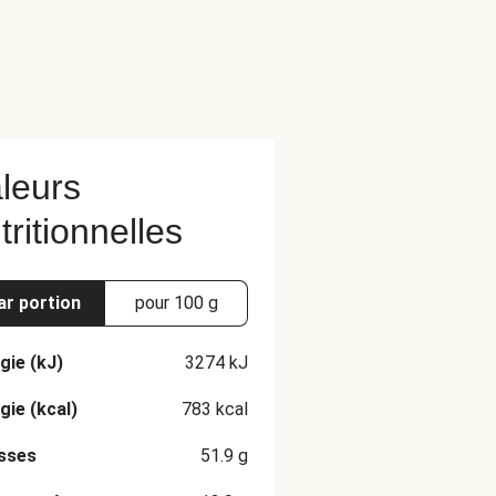
leurs
tritionnelles
ar portion
pour 100 g
gie (kJ)
3274
kJ
gie (kcal)
783
kcal
sses
51.9
g