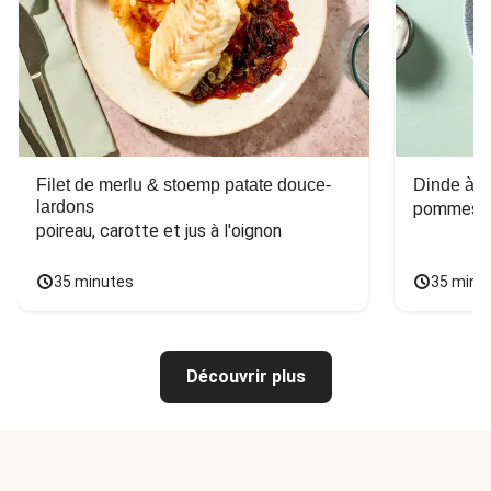
Filet de merlu & stoemp patate douce-
Dinde à la
lardons
pommes de
poireau, carotte et jus à l'oignon
35 minutes
35 minu
Découvrir plus