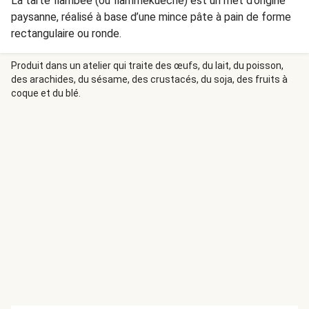
La tarte flambée (ou flammekueche) est un met d’origine
paysanne, réalisé à base d’une mince pâte à pain de forme
rectangulaire ou ronde.
Produit dans un atelier qui traite des œufs, du lait, du poisson,
des arachides, du sésame, des crustacés, du soja, des fruits à
coque et du blé.