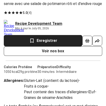
servie avec une salade de potimarron rôti et d'endive rouge
5.0
(
4
)
Recipe Development Team
Mis à jour le July 05, 2026
Enregistrer
Voir nos box
Calories
Protéine
Préparation
Difficulty
1050 kcal
29g protéine
30 minutes
Intermédiaire
Allergènes
:
Gluten
•
Lait (contient du lactose)
•
Fruits à coque
•
Peut contenir des traces d'allergènes
•
Œuf
•
Graines de sésame
•
Arachides