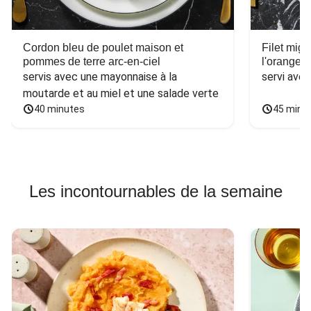
Cordon bleu de poulet maison et
Filet mig
pommes de terre arc-en-ciel
l'orange e
servis avec une mayonnaise à la 
servi ave
moutarde et au miel et une salade verte
40 minutes
45 minu
Les incontournables de la semaine