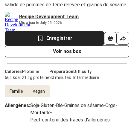
salade de pommes de terre relevée et graines de sésame
Recipe Development Team
Mis à jour le July 05, 2026
Enregistrer
Voir nos box
Calories
Protéine
Préparation
Difficulty
661 kcal
21.1g protéine
30 minutes
Intermédiaire
Famille
Vegan
Allergènes
:
Soja
•
Gluten
•
Blé
•
Graines de sésame
•
Orge
•
Moutarde
•
Peut contenir des traces d'allergènes
.