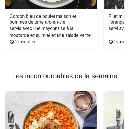
Cordon bleu de poulet maison et
Filet mig
pommes de terre arc-en-ciel
l'orange e
servis avec une mayonnaise à la 
servi ave
moutarde et au miel et une salade verte
40 minutes
45 minu
Les incontournables de la semaine