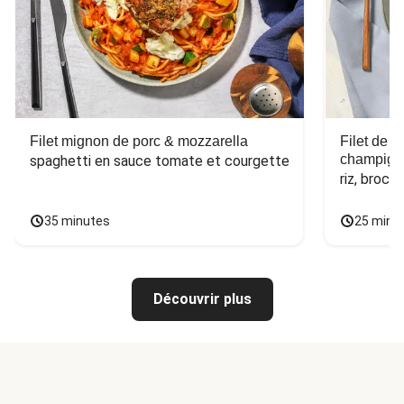
Filet mignon de porc & mozzarella
Filet de 
champign
spaghetti en sauce tomate et courgette
riz, broco
35 minutes
25 minu
Découvrir plus