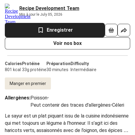
Recipe Development Team
Mis à jour le July 05, 2026
Enregistrer
Voir nos box
Calories
Protéine
Préparation
Difficulty
801 kcal
33g protéine
30 minutes
Intermédiaire
Manger en premier
Allergènes
:
Poisson
•
Peut contenir des traces d'allergènes
•
Céleri
Le sayur est un plat piquant issu de la cuisine indonésienne
qui met toujours un légume à l’honneur. Il s’agit ici des
haricots verts, assaisonnés avec de l’oignon, des épices et