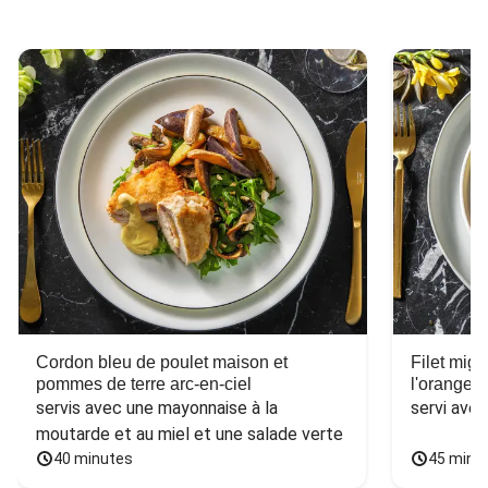
Cordon bleu de poulet maison et
Filet mig
pommes de terre arc-en-ciel
l'orange e
servis avec une mayonnaise à la 
servi ave
moutarde et au miel et une salade verte
40 minutes
45 minu