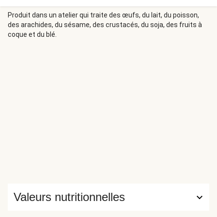
du bouillon. Ils offrent ainsi un contrepied parfait à la chair
du merlan, très tendre.
Produit dans un atelier qui traite des œufs, du lait, du poisson,
des arachides, du sésame, des crustacés, du soja, des fruits à
coque et du blé.
Valeurs nutritionnelles