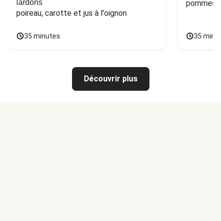
lardons
pommes de
poireau, carotte et jus à l'oignon
35 minutes
35 minu
Découvrir plus