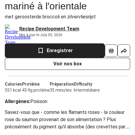
mariné à l'orientale
met geroosterde broccoli en zilvervliesrijst
Recipe Development Team
Mis à jour le July 05, 2026
Enregistrer
Voir nos box
Calories
Protéine
Préparation
Difficulty
551 kcal
43.9g protéine
35 minutes
Intermédiaire
Allergènes
:
Poisson
Saviez-vous que - comme les flamants roses - la couleur
rose du saumon provenait de son alimentation ? Plus
précisément du pigment qu'il absorbe (des crevettes par
exemple).