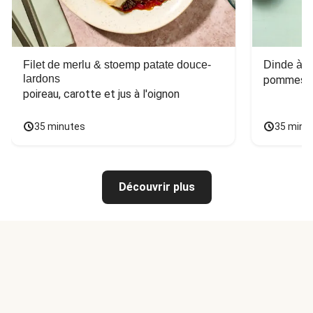
Filet de merlu & stoemp patate douce-
Dinde à la
lardons
pommes de
poireau, carotte et jus à l'oignon
35 minutes
35 minu
Découvrir plus