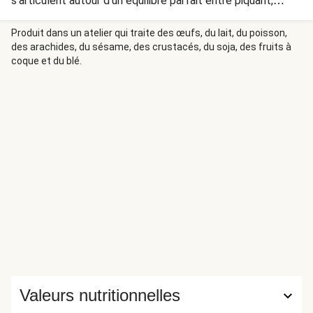
s'articulent autour d'un équilibre parfait entre piquant,
acidité, onctuosité et arômes. Pour recréer cette magie,
vous combinez notre pâte de curry rouge (composée de
Produit dans un atelier qui traite des œufs, du lait, du poisson,
des arachides, du sésame, des crustacés, du soja, des fruits à
citron vert, piment et herbes aromatiques) à l'onctuosité
coque et du blé.
du lait de coco. Bon voyage ! »
Valeurs nutritionnelles