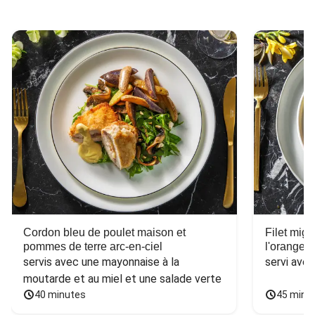
Cordon bleu de poulet maison et
Filet mig
pommes de terre arc-en-ciel
l'orange e
servis avec une mayonnaise à la 
servi ave
moutarde et au miel et une salade verte
40 minutes
45 minu