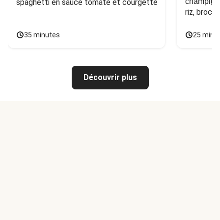
champign
spaghetti en sauce tomate et courgette
riz, broco
35 minutes
25 minu
Découvrir plus