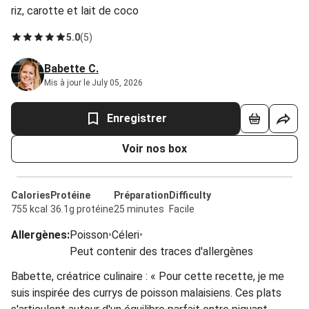
riz, carotte et lait de coco
5.0
(
5
)
Babette C.
Mis à jour le July 05, 2026
Enregistrer
Voir nos box
Calories
Protéine
Préparation
Difficulty
755 kcal
36.1g protéine
25 minutes
Facile
Allergènes
:
Poisson
•
Céleri
•
Peut contenir des traces d'allergènes
Babette, créatrice culinaire : « Pour cette recette, je me
suis inspirée des currys de poisson malaisiens. Ces plats