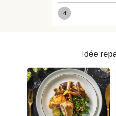
4
Idée repa