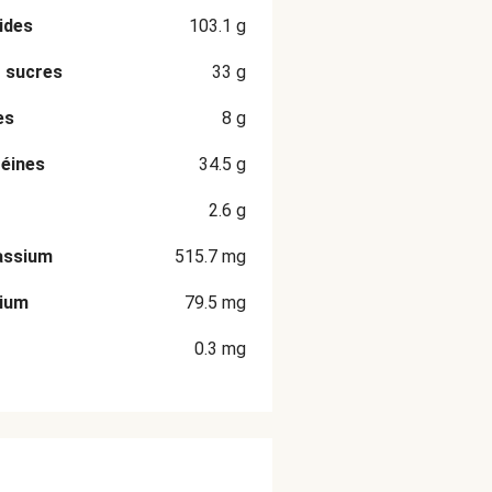
ides
103.1
g
 sucres
33
g
es
8
g
éines
34.5
g
2.6
g
assium
515.7
mg
cium
79.5
mg
0.3
mg