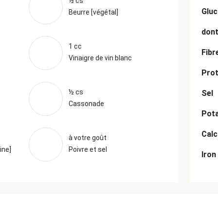
½ cs
Gluc
Beurre [végétal]
dont
1 cc
Fibr
Vinaigre de vin blanc
Prot
½ cs
Sel
Cassonade
Pot
Cal
à votre goût
ine]
Poivre et sel
Iron