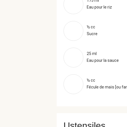
175 ml
Eau pour le riz
½ cc
Sucre
25 ml
Eau pour la sauce
½ cc
Fécule de maïs [ou far
Ustensiles