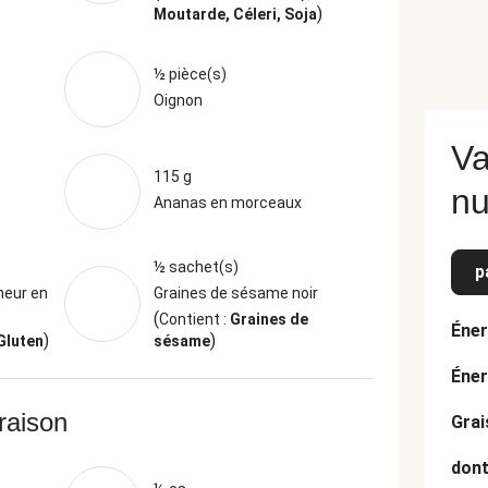
)
Moutarde, Céleri, Soja
½ pièce(s)
Oignon
Va
115 g
nu
Ananas en morceaux
½ sachet(s)
p
neur en
Graines de sésame noir
(
Contient :
Graines de
Éner
)
)
 Gluten
sésame
Éner
vraison
Grai
dont