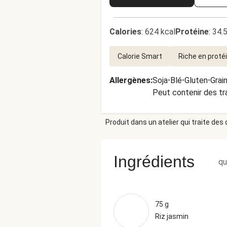
Calories
:
624 kcal
Protéine
:
34.
Calorie Smart
Riche en proté
Allergènes
:
Soja
•
Blé
•
Gluten
•
Grai
Peut contenir des tr
Produit dans un atelier qui traite des
Ingrédients
qu
75 g
Riz jasmin