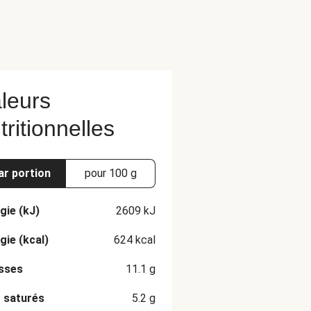
leurs
tritionnelles
ar portion
pour 100 g
gie (kJ)
2609
kJ
gie (kcal)
624
kcal
sses
11.1
g
 saturés
5.2
g