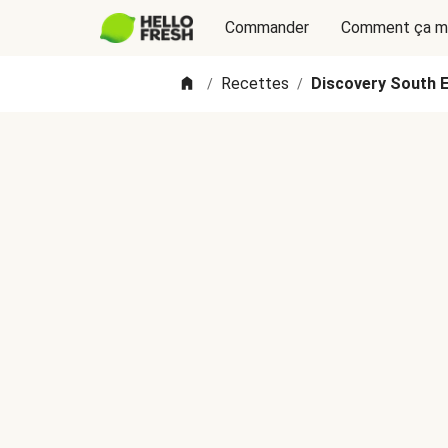
Commander
Comment ça m
Recettes
Discovery South Ea
/
/