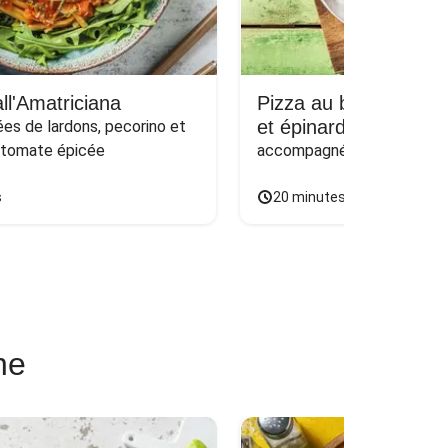
ll'Amatriciana
Pizza au bœuf haché
et épinards sur naan
s de lardons, pecorino et 
 tomate épicée
accompagnée d'une salade
s
20 minutes
ne