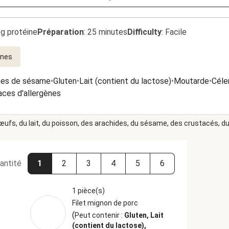
5g protéine
Préparation
:
25 minutes
Difficulty
:
Facile
ines
nes de sésame
•
Gluten
•
Lait (contient du lactose)
•
Moutarde
•
Céler
aces d'allergènes
 œufs, du lait, du poisson, des arachides, du sésame, des crustacés, du 
antité
1
2
3
4
5
6
1 pièce(s)
Filet mignon de porc
(
Peut contenir :
Gluten, Lait
(contient du lactose),