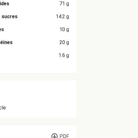
ides
71
g
 sucres
14.2
g
es
10
g
éines
20
g
1.6
g
cle
PDF