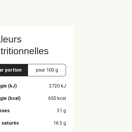
leurs
tritionnelles
ar portion
pour 100 g
gie (kJ)
2720
kJ
gie (kcal)
650
kcal
sses
31
g
 saturés
16.5
g