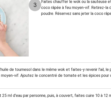
Faites chauffer le wok ou la sauteuse et,
3
coco râpée à feu moyen-vif. Retirez-la d
poudre. Réservez sans jeter la coco râpé
’huile de tournesol dans le même wok et faites-y revenir l’ail, le
 moyen-vif. Ajoutez le concentré de tomate et les épices pour cu
t 25 ml d’eau par personne, puis, à couvert, faites cuire 10 à 1