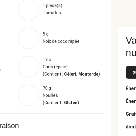
1 pièce(s)
Tomates
5 g
Va
Noix de coco râpée
nu
1 cc
Curry (épice)
s
p
(
)
Contient :
Céleri, Moutarde
70 g
Éner
Nouilles
Éner
(
)
Contient :
Gluten
Grai
vraison
dont