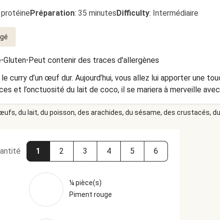
 protéine
Préparation
:
35 minutes
Difficulty
:
Intermédiaire
gé
e
•
Gluten
•
Peut contenir des traces d'allergènes
curry d’un œuf dur. Aujourd’hui, vous allez lui apporter une touch
ces et l’onctuosité du lait de coco, il se mariera à merveille ave
 œufs, du lait, du poisson, des arachides, du sésame, des crustacés, du 
antité
1
2
3
4
5
6
¼ pièce(s)
Piment rouge