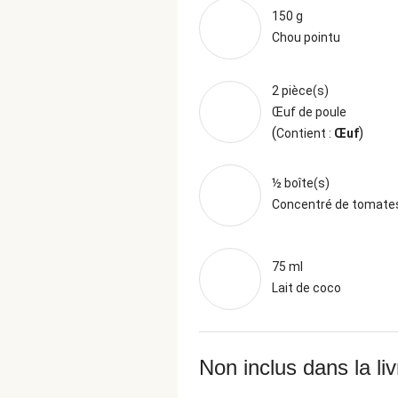
150 g
Chou pointu
2 pièce(s)
Œuf de poule
(
)
Contient :
Œuf
½ boîte(s)
Concentré de tomate
75 ml
Lait de coco
Non inclus dans la li