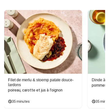
Filet de merlu & stoemp patate douce-
Dinde à la
lardons
pommes de
poireau, carotte et jus à l'oignon
35 minutes
35 minu