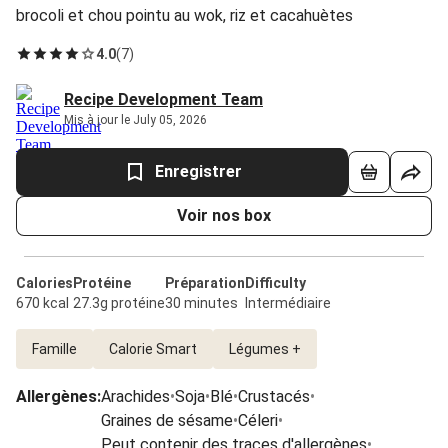
brocoli et chou pointu au wok, riz et cacahuètes
4.0
(
7
)
Recipe Development Team
Mis à jour le July 05, 2026
Enregistrer
Voir nos box
Calories
Protéine
Préparation
Difficulty
670 kcal
27.3g protéine
30 minutes
Intermédiaire
Famille
Calorie Smart
Légumes +
Allergènes
:
Arachides
•
Soja
•
Blé
•
Crustacés
•
Graines de sésame
•
Céleri
•
Peut contenir des traces d'allergènes
•