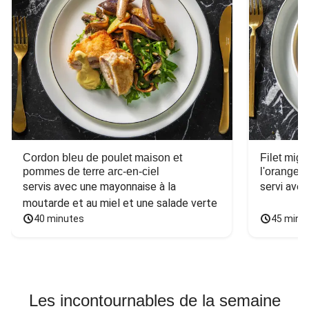
Cordon bleu de poulet maison et
Filet mig
pommes de terre arc-en-ciel
l'orange e
servis avec une mayonnaise à la 
servi ave
moutarde et au miel et une salade verte
40 minutes
45 minu
Les incontournables de la semaine