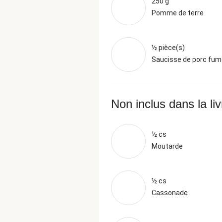
250 g
Pomme de terre
½ pièce(s)
Saucisse de porc fu
Non inclus dans la li
½ cs
Moutarde
½ cs
Cassonade