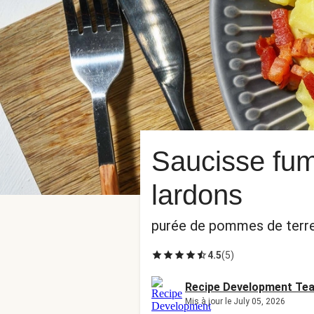
Saucisse fum
lardons
purée de pommes de terre
4.5
(
5
)
Recipe Development Te
Mis à jour le July 05, 2026