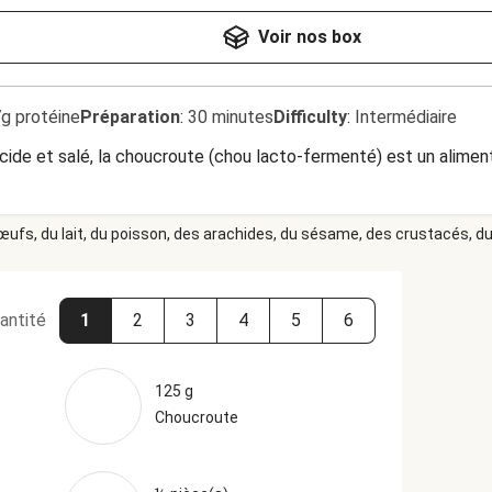
Voir nos box
7g protéine
Préparation
:
30 minutes
Difficulty
:
Intermédiaire
 acide et salé, la choucroute (chou lacto-fermenté) est un alimen
 œufs, du lait, du poisson, des arachides, du sésame, des crustacés, du 
antité
1
2
3
4
5
6
125 g
Choucroute