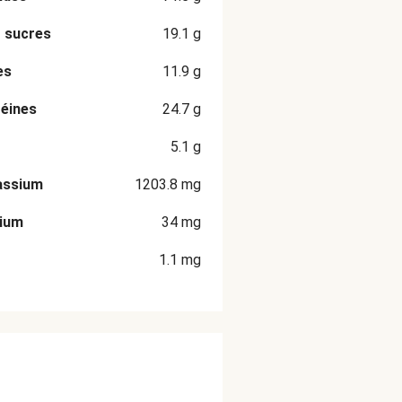
 sucres
19.1
g
es
11.9
g
éines
24.7
g
5.1
g
assium
1203.8
mg
cium
34
mg
1.1
mg