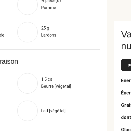
½ pièce(s)
Pomme
25 g
Va
mée
Lardons
nu
vraison
p
1.5 cs
Éner
Beurre [végétal]
Éner
Grai
Lait [végétal]
dont
Gluc