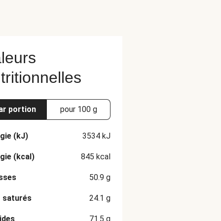
leurs
tritionnelles
ar portion
pour 100 g
gie (kJ)
3534
kJ
gie (kcal)
845
kcal
sses
50.9
g
 saturés
24.1
g
ides
71.5
g