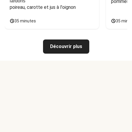
lardons
pommes de
poireau, carotte et jus à l'oignon
35 minutes
35 minu
Découvrir plus