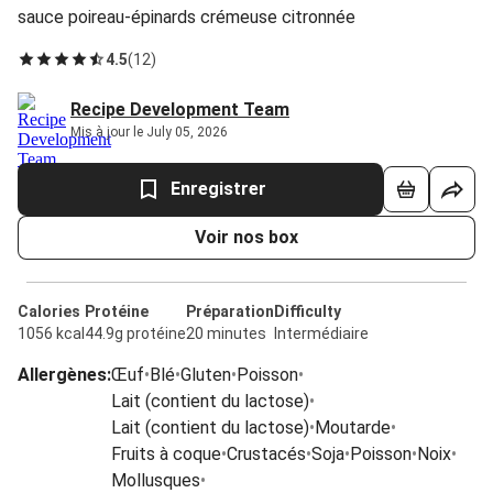
sauce poireau-épinards crémeuse citronnée
4.5
(
12
)
Recipe Development Team
Mis à jour le July 05, 2026
Enregistrer
Voir nos box
Calories
Protéine
Préparation
Difficulty
1056 kcal
44.9g protéine
20 minutes
Intermédiaire
Allergènes
:
Œuf
•
Blé
•
Gluten
•
Poisson
•
Lait (contient du lactose)
•
Lait (contient du lactose)
•
Moutarde
•
Fruits à coque
•
Crustacés
•
Soja
•
Poisson
•
Noix
•
Mollusques
•