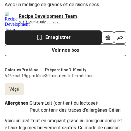
Avec un mélange de graines et de raisins secs
Recipe Development Team
Mis à jour le July 05, 2026
Enregistrer
Voir nos box
Calories
Protéine
Préparation
Difficulty
546 kcal
19g protéine
30 minutes
Intermédiaire
Végé
Allergènes
:
Gluten
•
Lait (contient du lactose)
•
Peut contenir des traces d'allergènes
•
Céleri
Voici un plat tout en croquant grâce au boulgour complet
et aux légumes brièvement sautés. Ce mode de cuisson