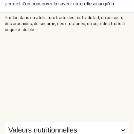
permet d’en conserver la saveur naturelle ainsi qu’un
maximum de vitamines et minéraux. Pour la garniture, nous
avons choisi du fromage de chèvre.
Produit dans un atelier qui traite des œufs, du lait, du poisson,
des arachides, du sésame, des crustacés, du soja, des fruits à
coque et du blé.
Valeurs nutritionnelles