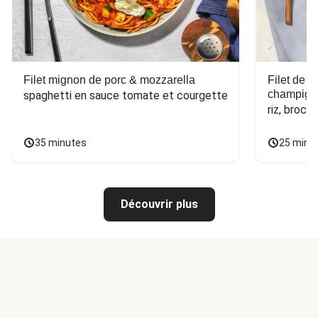
Filet mignon de porc & mozzarella
Filet de 
champign
spaghetti en sauce tomate et courgette
riz, broco
35 minutes
25 minu
Découvrir plus