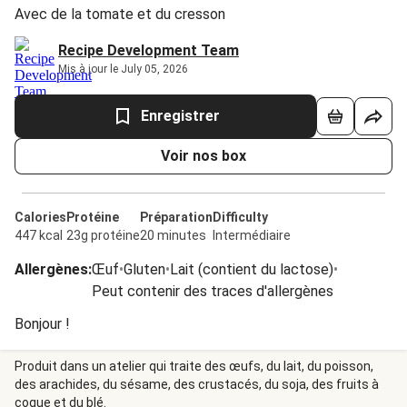
Avec de la tomate et du cresson
Recipe Development Team
Mis à jour le July 05, 2026
Enregistrer
Voir nos box
Calories
Protéine
Préparation
Difficulty
447 kcal
23g protéine
20 minutes
Intermédiaire
Allergènes
:
Œuf
•
Gluten
•
Lait (contient du lactose)
•
Peut contenir des traces d'allergènes
Bonjour !
Produit dans un atelier qui traite des œufs, du lait, du poisson,
des arachides, du sésame, des crustacés, du soja, des fruits à
coque et du blé.