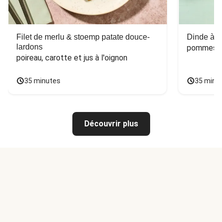
Filet de merlu & stoemp patate douce-
Dinde à la
lardons
pommes de
poireau, carotte et jus à l'oignon
35 minutes
35 minu
Découvrir plus